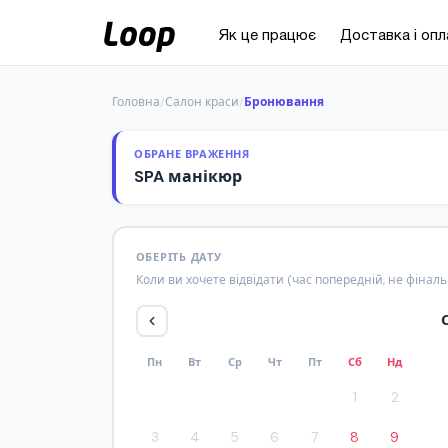
Як це працює
Доставка і опл
Головна
/
Салон краси
/
Бронювання
ОБРАНЕ ВРАЖЕННЯ
SPA манікюр
ОБЕРІТЬ ДАТУ
Коли ви хочете відвідати (час попередній, не фінал
Пн
Вт
Ср
Чт
Пт
Сб
Нд
1
2
3
4
5
6
7
8
9