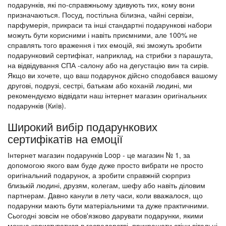
подарунків, які по-справжньому здивують тих, кому вони
призначаються. Посуд, постільна білизна, чайні сервізи,
парфумерія, прикраси та інші стандартні подарункові набори
можуть бути корисними і навіть приємними, але 100% не
справлять того враження і тих емоцій, які зможуть зробити
подарунковий сертифікат, наприклад, на стрибки з парашута,
на відвідування СПА -салону або на дегустацію вин та сирів.
Якщо ви хочете, що ваш подарунок дійсно сподобався вашому
другові, подрузі, сестрі, батькам або коханій людині, ми
рекомендуємо відвідати наш інтернет магазин оригінальних
подарунків (Київ).
Широкий вибір подарункових
сертифікатів на емоції
Інтернет магазин подарунків Loop - це магазин № 1, за
допомогою якого вам буде дуже просто вибрати не просто
оригінальний подарунок, а зробити справжній сюрприз
близькій людині, друзям, колегам, шефу або навіть діловим
партнерам. Давно канули в лету часи, коли вважалося, що
подарунки мають бути матеріальними та дуже практичними.
Сьогодні зовсім не обов'язково дарувати подарунки, якими
можна користуватися в господарстві, прикрашати стіни вітальні