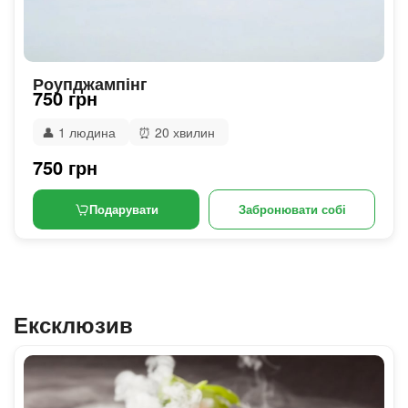
Роупджампінг
750 грн
👤
1 людина
⏰
20 хвилин
750 грн
Подарувати
Забронювати собі
Ексклюзив