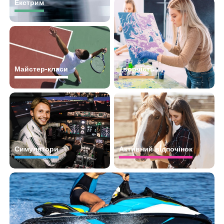
Екстрим
Майстер-класи
Творчість
Симулятори
Активний відпочінок