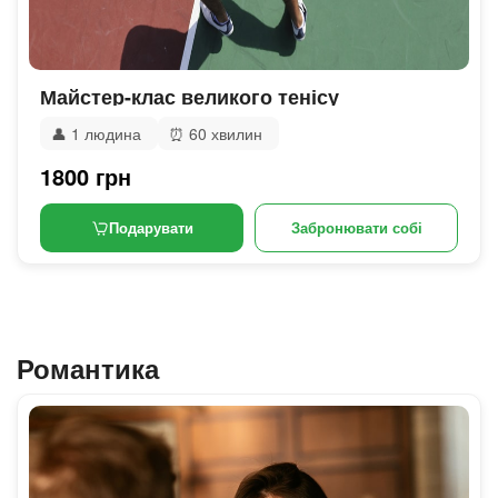
Майстер-клас великого тенісу
👤
1 людина
⏰
60 хвилин
1800 грн
Подарувати
Забронювати собі
Романтика