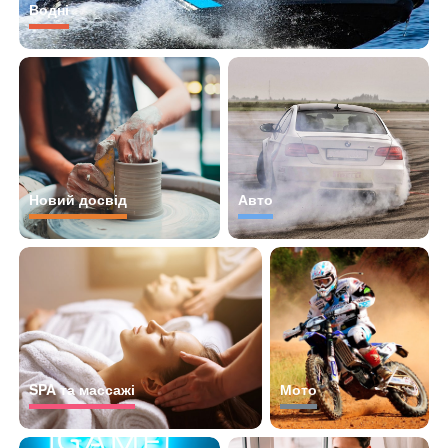
Водні
Новий досвід
Авто
SPA та массажі
Мото