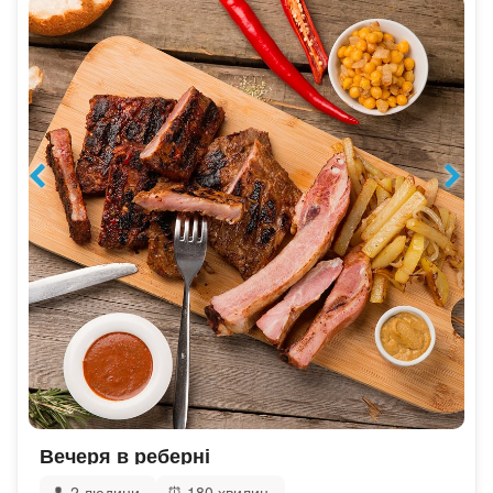
Вечеря в реберні
👤
2 людини
⏰
180 хвилин