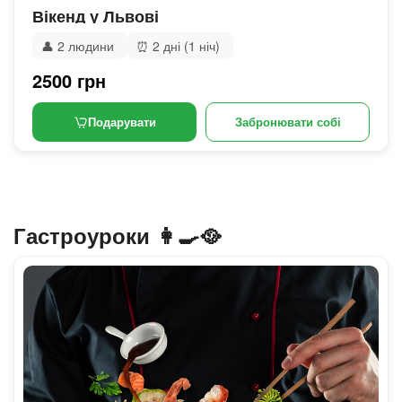
Вікенд у Львові
👤
2 людини
⏰
2 дні (1 ніч)
2500 грн
Подарувати
Забронювати собі
Гастроуроки 👩‍🍳🥘