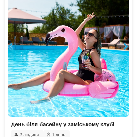
День біля басейну у заміському клубі
👤
2 людини
⏰
1 день