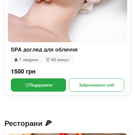
SPA догляд для обличчя
👤
1 людина
⏰
60 минут
1500 грн
Подарувати
Забронювати собі
Ресторани 🍕