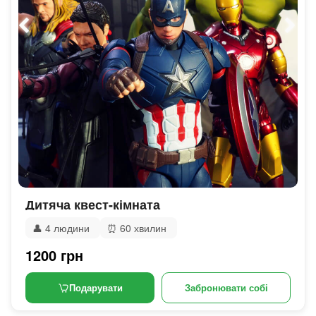
Дитяча квест-кімната
👤
4 людини
⏰
60 хвилин
1200 грн
Подарувати
Забронювати собі