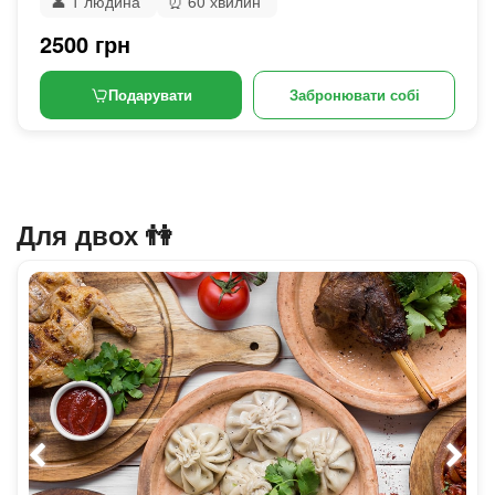
👤
1 людина
⏰
60 хвилин
2500 грн
Подарувати
Забронювати собі
Для двох 👫