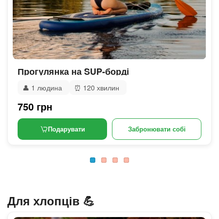
Прогулянка на SUP-борді
👤
1 людина
⏰
120 хвилин
750 грн
Подарувати
Забронювати собі
Для хлопців 💪