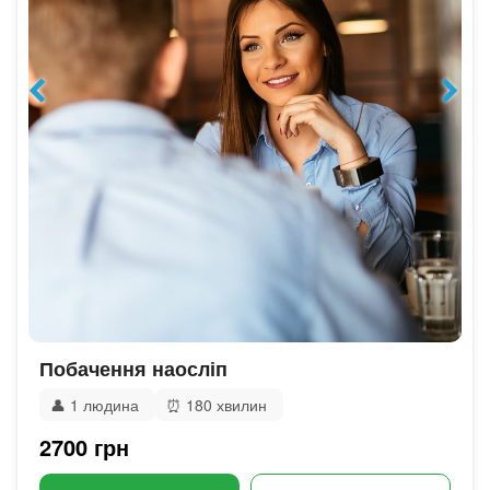
Побачення наосліп
👤
1 людина
⏰
180 хвилин
2700 грн