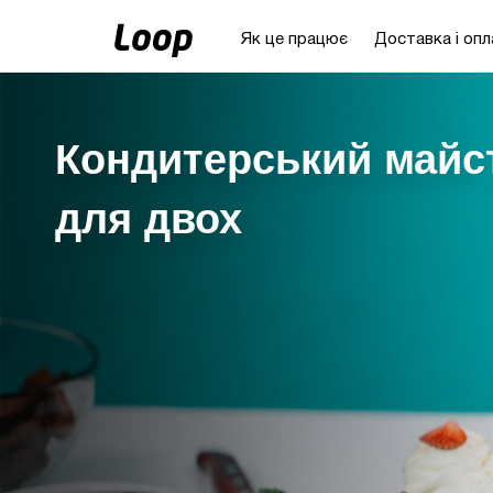
Як це працює
Доставка і опл
Кондитерський майс
для двох