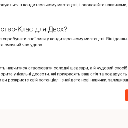
товуються в кондитерському мистецтві, і оволодійте навичками,
йстер-Клас для Двох?
е спробувати свої сили у кондитерському мистецтві. Він ідеаль
та смачний час удвох.
ть навчитися створювати солодкі шедеври, а й чудовий спосіб
орите унікальні десерти, які прикрасять ваш стіл та подарують
и розкриєте свій потенціал і знайдете нові навички, залишивши