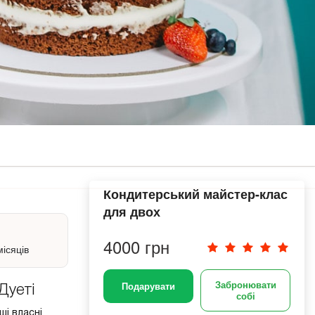
Кондитерський майстер-клас
для двох
4000 грн
місяців
Забронювати
Подарувати
Дуеті
собі
ші власні