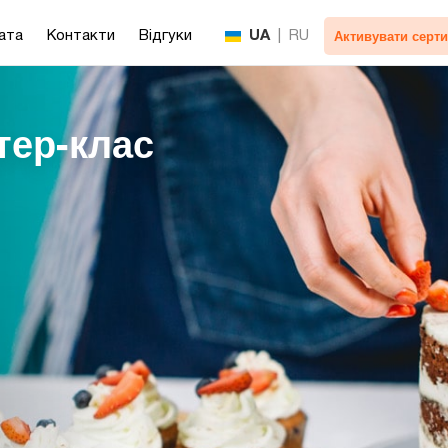
Активувати серти
ата
Контакти
Відгуки
UA
|
RU
тер-клас