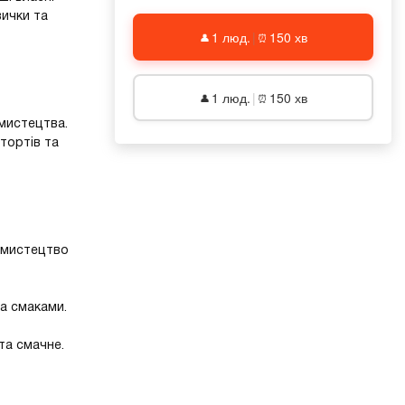
вички та
1 люд.
|
150 хв
👤
⏰
1 люд.
|
150 хв
👤
⏰
мистецтва.
тортів та
 мистецтво
а смаками.
та смачне.