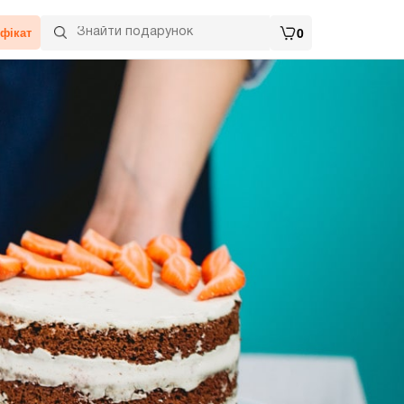
фікат
0