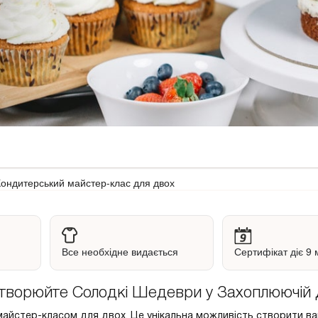
Кондитерський майстер-клас для двох
Все необхідне видається
Сертифікат діє 9 
творюйте Солодкі Шедеври у Захоплюючій 
майстер-класом для двох. Це унікальна можливість створити ва