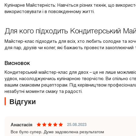
Кулінарне Майстерність: Навчіться різних технік, що викорис
використовувати і в повсякденному житті.
Для кого підходить Кондитерський Ма
Майстер-клас підходить для всіх, хто любить солодке та хоч
для пар, друзів чи колег, які бажають провести захоплюючий 
Висновок
Кондитерський майстер-клас для двох – це не лише можливіс
удвох, насолоджуючись кулінарною творчістю. Ви спільно ств
вашим смаковим рецепторам. Під керівництвом професіонала в
незабутні моменти смаку та радості.
Відгуки
Анастасія
25.08.2023
Все було супер. Дуже задоволена результатом