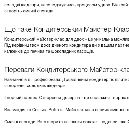
солодкі шедеври, насолоджуючись процесом удвох. Відкрийте
створіть смачні спогади.
Що таке Кондитерський Майстер-Клас
Кондитерський майстер-клас для двох – це унікальна можлив
Під керівництвом досвідченого кондитера ви з вашим партне
капкейків до печива та шоколадних ласощів.
Переваги Кондитерського Майстер-кла
Навчання від Професіонала: Досвідчений кондитер поділить
створення солодких шедеврів.
Творчий процес: Створення десертів - це справжня творчість
Взаємодія та Спільна Робота: Майстер-клас сприяє зміцненню
Смачні спогади: Ви створите не тільки солодкі шедеври, але 