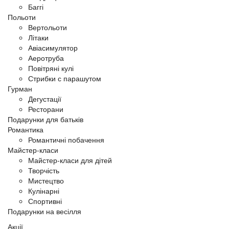
Баггі
Польоти
Вертольоти
Літаки
Авіасимулятор
Аеротруба
Повітряні кулі
Стрибки с парашутом
Гурман
Дегустації
Ресторани
Подарунки для батьків
Романтика
Романтичні побачення
Майстер-класи
Майстер-класи для дітей
Творчість
Мистецтво
Кулінарні
Спортивні
Подарунки на весілля
Акції