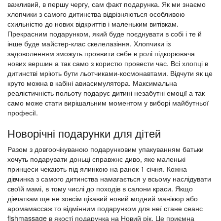
важливий, в першу чергу, сам факт подарунка. Як ми знаємо
хлопчики з самого дитинства відрізняються особливою
схильністю до нових відкриттів і маленьким витівкам.
Прекрасним подарунком, який буде поєднувати в собі і те й
інше буде майстер-клас скелелазіння. Хлопчики із
задоволенням зможуть проявити себе в ролі підкорювача
нових вершин а так само з користю провести час. Всі хлопці в
дитинстві мріють бути льотчиками-космонавтами. Відчути як це
круто можна в кабіні авиасимулятора. Максимальна
реалістичність польоту подарує дитині незабутні емоції а так
само може стати вирішальним моментом у виборі майбутньої
професії.
Новорічні подарунки для дітей
Разом з довгоочікуваною подарунковим упакуванням батьки
хочуть подарувати доньці справжнє диво, яке маленькі
принцеси чекають під ялинкою на ранок 1 січня. Кожна
дівчинка з самого дитинства намагається у всьому наслідувати
своїй мамі, в тому числі до походів в салони краси. Якщо
дівчаткам ще не зовсім цікавий новий модний манікюр або
аромамассаж то відмінним подарунком для неї стане сеанс
fishmassage в якості подарунка на Новий рік. Це приємна