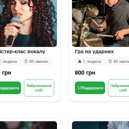
стер-клас вокалу
Гра на ударних
1 людина
⏰
60 хвилин
👤
1 людина
⏰
60 хвил
 грн
800 грн
Забронювати
Забронюв
одарувати
Подарувати
собі
собі