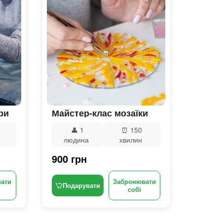
ри
Майстер-клас мозаїки
👤
1
⏰
150
людина
хвилин
900 грн
ати
Забронювати
Подарувати
собі