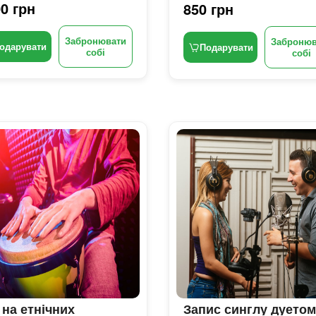
0 грн
850 грн
Забронювати
Забронюв
одарувати
Подарувати
собі
собі
 на етнічних
Запис синглу дуетом