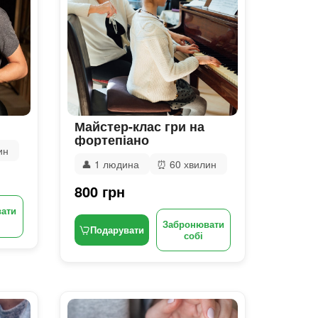
Майстер-клас гри на
фортепіано
ин
👤
1 людина
⏰
60 хвилин
800 грн
ати
Забронювати
Подарувати
собі