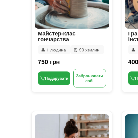
Майстер-клас
Гра
гончарства
інс
👤
1 людина
⏰
90 хвилин
👤
750 грн
400
Забронювати
Подарувати
П
собі