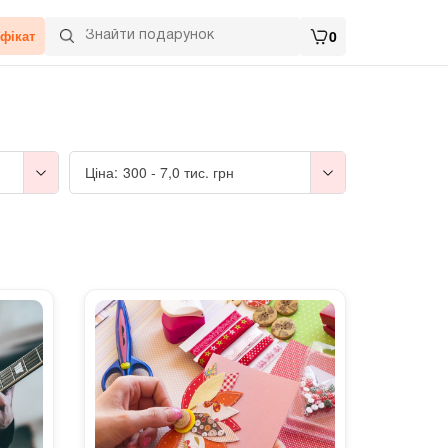
фікат
0
Ціна:
300
-
7,0 тис.
грн