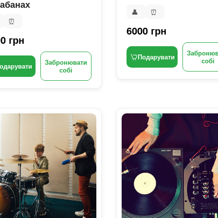
абанах
👤
⏰
⏰
6000 грн
0 грн
Забронюв
Подарувати
собі
Забронювати
одарувати
собі