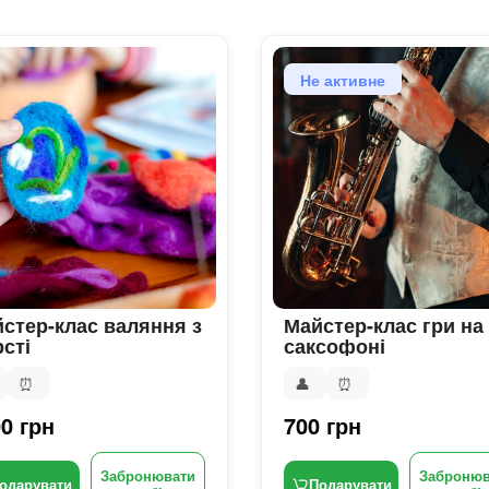
Не активне
стер-клас валяння з
Майстер-клас гри на
сті
саксофоні
⏰
👤
⏰
0 грн
700 грн
Забронювати
Забронюв
одарувати
Подарувати