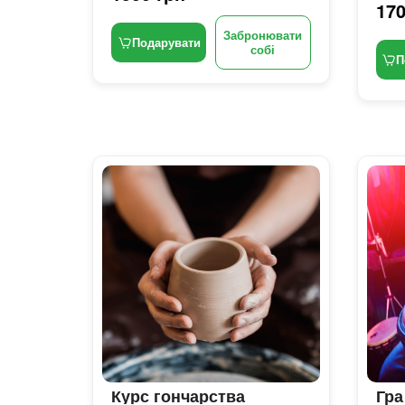
170
Забронювати
Подарувати
собі
П
Курс гончарства
Гра