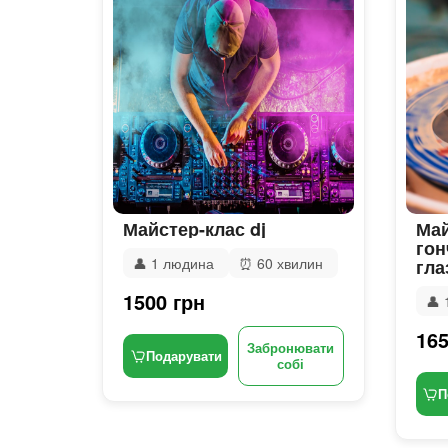
Майстер-клас dj
Май
гон
👤
1 людина
⏰
60 хвилин
гла
1500 грн
👤
165
Забронювати
Подарувати
собі
П