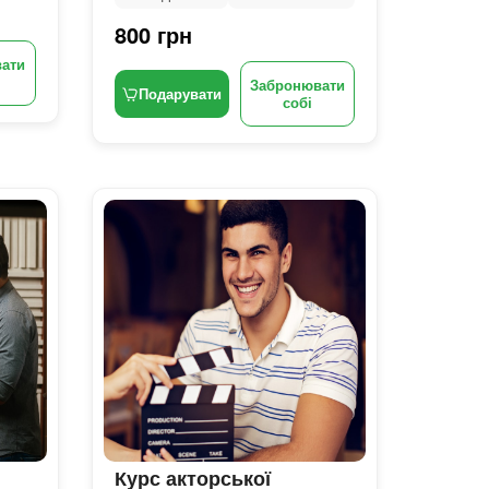
800 грн
ати
Забронювати
Подарувати
собі
Курс акторської