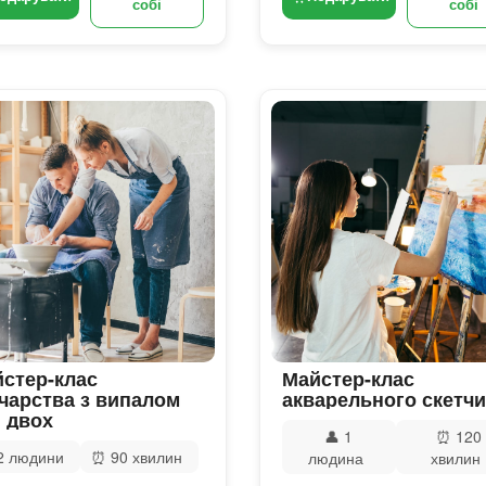
собі
собі
стер-клас
Майстер-клас
чарства з випалом
акварельного скетчи
 двох
👤
1
⏰
120
2 людини
⏰
90 хвилин
людина
хвилин