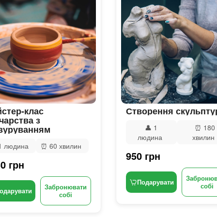
стер-клас
Створення скульпту
чарства з
👤
1
⏰
180
зуруванням
людина
хвилин
1 людина
⏰
60 хвилин
950 грн
0 грн
Забронюв
Подарувати
собі
Забронювати
одарувати
собі