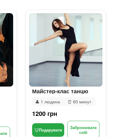
Майстер-клас танцю
👤
1 людина
⏰
60 минут
1200 грн
Забронювати
Подарувати
собі
ати