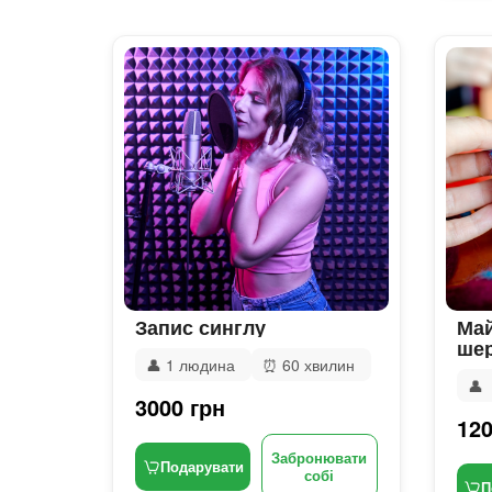
Запис синглу
Май
шер
👤
1 людина
⏰
60 хвилин
👤
3000 грн
120
Забронювати
Подарувати
собі
П