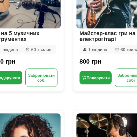
 на 5 музичних
Майстер-клас гри на
трументах
електрогітарі
1 людина
⏰
60 хвилин
👤
1 людина
⏰
60 хвил
0 грн
800 грн
Забронювати
Забронюв
одарувати
Подарувати
собі
собі