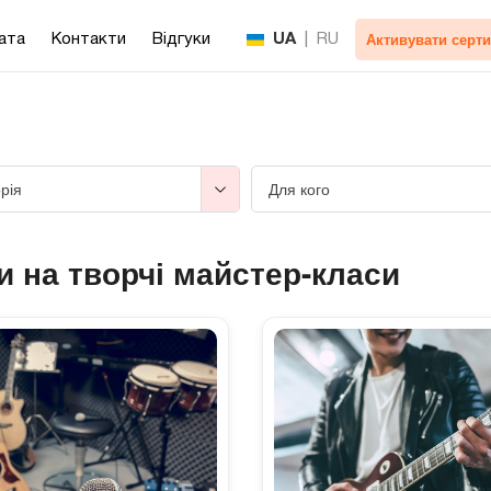
Активувати серти
ата
Контакти
Відгуки
UA
|
RU
рія
Для кого
и на творчі майстер-класи