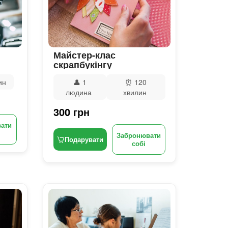
Майстер-клас
скрапбукінгу
ин
👤
1
⏰
120
людина
хвилин
300 грн
ати
Забронювати
Подарувати
собі