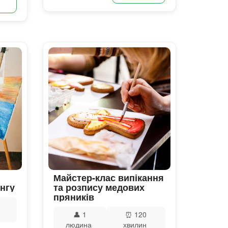
Майстер-клас випікання
нгу
та розпису медових
пряників
👤
1
⏰
120
людина
хвилин