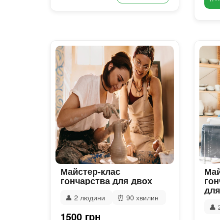
Майстер-клас
Май
гончарства для двох
гон
для
👤
2 людини
⏰
90 хвилин
👤
1500 грн