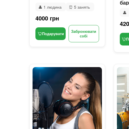
бар
👤
1 людина
⏰
5 занять
👤
4000 грн
420
Забронювати
Подарувати
собі
П