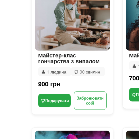
Майстер-клас
Май
гончарства з випалом
👤
👤
1 людина
⏰
90 хвилин
700
900 грн
П
Забронювати
Подарувати
собі