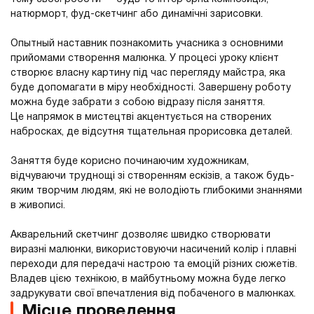
натюрморт, фуд-скетчинг або динамічні зарисовки.
Опытный наставник познакомить учасника з основними
прийомами створення малюнка. У процесі уроку клієнт
створює власну картину під час перегляду майстра, яка
буде допомагати в міру необхідності. Завершену роботу
можна буде забрати з собою відразу після заняття.
Це напрямок в мистецтві акцентується на створених
набросках, де відсутня тщательная прорисовка деталей.
Заняття буде корисно починаючим художникам,
відчуваючи труднощі зі створенням ескізів, а також будь-
яким творчим людям, які не володіють глибокими знаннями
в живописі.
Акварельний скетчинг дозволяє швидко створювати
виразні малюнки, використовуючи насичений колір і плавні
переходи для передачі настрою та емоцій різних сюжетів.
Владев цією технікою, в майбутньому можна буде легко
задрукувати свої впечатления від побаченого в малюнках.
Місце проведення