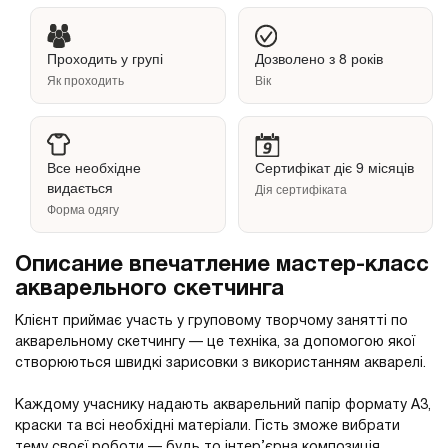
Проходить у групі
Дозволено з 8 років
Як проходить
Вік
Все необхідне
Сертифікат діє 9 місяців
видається
Дія сертифіката
Форма одягу
Описание впечатление мастер-класс
акварельного скетчинга
Клієнт приймає участь у груповому творчому занятті по
акварельному скетчингу — це техніка, за допомогою якої
створюються швидкі зарисовки з використанням акварелі.
Каждому учаснику надають акварельний папір формату А3,
краски та всі необхідні матеріали. Гість зможе вибрати
тему своєї роботи — будь то інтер’єрна композиція,