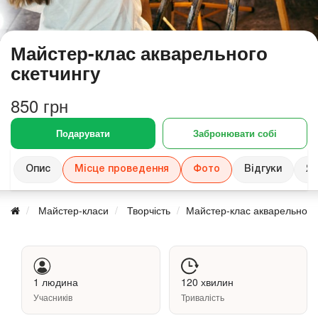
Майстер-клас акварельного
скетчингу
850 грн
Подарувати
Забронювати собі
Опис
Місце проведення
Фото
Відгуки
Як
Майстер-класи
Творчість
Майстер-клас акварельного 
1 людина
120 хвилин
Учасників
Тривалість