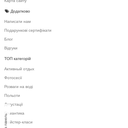
Карта сайту
Додатково
Написати нам
Подарункові сертифікати
Блог
Відгуки
ТОП категорій
Активный отдых
Фотосесії
Розваги на воді
Польоти
Дегустації
Романтика
Ліва панель
Майстер-класи