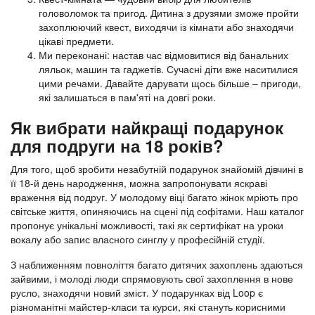
головоломок та пригод. Дитина з друзями зможе пройти
захоплюючий квест, виходячи із кімнати або знаходячи
цікаві предмети.
Ми переконані: настав час відмовитися від банальних
ляльок, машин та гаджетів. Сучасні діти вже наситилися
цими речами. Давайте дарувати щось більше – пригоди,
які залишаться в пам'яті на довгі роки.
Як вибрати найкращі подарунок
для подруги на 18 років?
Для того, щоб зробити незабутній подарунок знайомій дівчині в
її 18-й день народження, можна запропонувати яскраві
враження від подруг. У молодому віці багато жінок мріють про
світське життя, опиняючись на сцені під софітами. Наш каталог
пропонує унікальні можливості, такі як сертифікат на уроки
вокалу або запис власного синглу у професійній студії.
З наближенням повноліття багато дитячих захоплень здаються
зайвими, і молоді люди спрямовують свої захоплення в нове
русло, знаходячи новий зміст. У подарунках від Loop є
різноманітні майстер-класи та курси, які стануть корисними