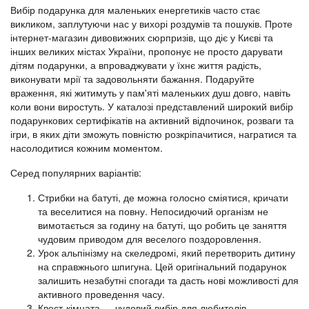
Вибір подарунка для маленьких енергетиків часто стає
викликом, заплутуючи нас у вихорі роздумів та пошуків. Проте
інтернет-магазин дивовижних сюрпризів, що діє у Києві та
інших великих містах України, пропонує не просто дарувати
дітям подарунки, а впроваджувати у їхнє життя радість,
виконувати мрії та задовольняти бажання. Подаруйте
враження, які житимуть у пам'яті маленьких душ довго, навіть
коли вони виростуть. У каталозі представлений широкий вибір
подарункових сертифікатів на активний відпочинок, розваги та
ігри, в яких діти зможуть повністю розкріпачитися, награтися та
насолодитися кожним моментом.
Серед популярних варіантів:
Стрибки на батуті, де можна голосно сміятися, кричати
та веселитися на повну. Непосидючий організм не
вимотається за годину на батуті, що робить це заняття
чудовим приводом для веселого поздоровлення.
Урок альпінізму на скеледромі, який перетворить дитину
на справжнього шпигуна. Цей оригінальний подарунок
залишить незабутні спогади та дасть нові можливості для
активного проведення часу.
Квест-кімната — чудовий вибір для любителів