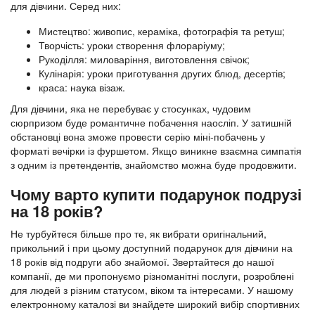
для дівчини. Серед них:
Мистецтво: живопис, кераміка, фотографія та ретуш;
Творчість: уроки створення флораріуму;
Рукоділля: миловаріння, виготовлення свічок;
Кулінарія: уроки приготування других блюд, десертів;
краса: наука візаж.
Для дівчини, яка не перебуває у стосунках, чудовим
сюрпризом буде романтичне побачення наосліп. У затишній
обстановці вона зможе провести серію міні-побачень у
форматі вечірки із фуршетом. Якщо виникне взаємна симпатія
з одним із претендентів, знайомство можна буде продовжити.
Чому варто купити подарунок подрузі
на 18 років?
Не турбуйтеся більше про те, як вибрати оригінальний,
прикольний і при цьому доступний подарунок для дівчини на
18 років від подруги або знайомої. Звертайтеся до нашої
компанії, де ми пропонуємо різноманітні послуги, розроблені
для людей з різним статусом, віком та інтересами. У нашому
електронному каталозі ви знайдете широкий вибір спортивних