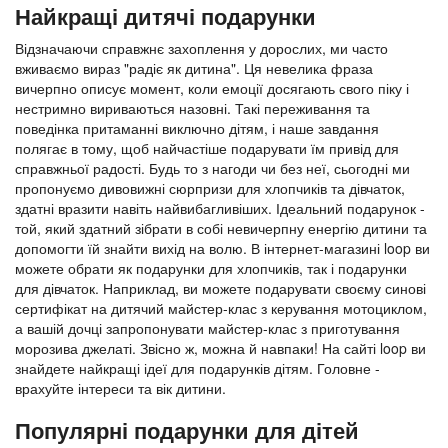
Найкращі дитячі подарунки
Відзначаючи справжнє захоплення у дорослих, ми часто
вживаємо вираз "радіє як дитина". Ця невелика фраза
вичерпно описує момент, коли емоції досягають свого піку і
нестримно вириваються назовні. Такі переживання та
поведінка притаманні виключно дітям, і наше завдання
полягає в тому, щоб найчастіше подарувати їм привід для
справжньої радості. Будь то з нагоди чи без неї, сьогодні ми
пропонуємо дивовижні сюрпризи для хлопчиків та дівчаток,
здатні вразити навіть найвибагливіших. Ідеальний подарунок -
той, який здатний зібрати в собі невичерпну енергію дитини та
допомогти їй знайти вихід на волю. В інтернет-магазині loop ви
можете обрати як подарунки для хлопчиків, так і подарунки
для дівчаток. Наприклад, ви можете подарувати своєму синові
сертифікат на дитячий майстер-клас з керування мотоциклом,
а вашій дочці запропонувати майстер-клас з приготування
морозива джелаті. Звісно ж, можна й навпаки! На сайті loop ви
знайдете найкращі ідеї для подарунків дітям. Головне -
врахуйте інтереси та вік дитини.
Популярні подарунки для дітей