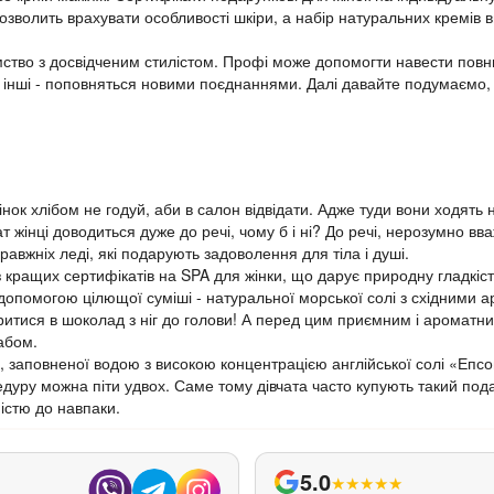
дозволить врахувати особливості шкіри, а набір натуральних кремів в
ство з досвідченим стилістом. Профі може допомогти навести повн
, а інші - поповняться новими поєднаннями. Далі давайте подумаємо
нок хлібом не годуй, аби в салон відвідати. Адже туди вони ходять 
 жінці доводиться дуже до речі, чому б і ні? До речі, нерозумно в
авжніх леді, які подарують задоволення для тіла і душі.
з кращих сертифікатів на SPA для жінки, що дарує природну гладкіст
допомогою цілющої суміші - натуральної морської солі з східними
уритися в шоколад з ніг до голови! А перед цим приємним і аромат
рабом.
лі, заповненої водою з високою концентрацією англійської солі «Епс
дуру можна піти удвох. Саме тому дівчата часто купують такий пода
істю до навпаки.
5.0
★
★
★
★
★