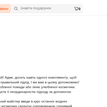
фікат
0
ій! Адже, досить навіть одного компліменту, щоб
 правильний підхід. І ми вам в цьому допоможемо!
любленої помади або лінію улюбленої косметики.
вуєте її неординарністю підходу за допомогою
ений майстер введе в курс останніх модних
ьну косметику гарантує одержувачкою справжній