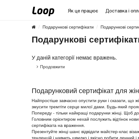
Як це працює
Доставка і опл
Подарункові сертифікати
Подарункові серти
Подарункові сертифікат
У даній категорії немає вражень.
Продовжити
Подарунковий сертифікат для жін
Найпростіше завчасно опустити руки і сказати, що ж
змусити тремтіти серце милої дами. Будь-який проя
Попереду - тільки найкращі подарунки жінці. Щоб до
Головним орієнтиром нехай послужить відтінок новиз
сертифіката на враження.
Презентуйте жінці шанс відвідати майстер-клас віза
тенденцій і навчить швидко і якісно робити денний 