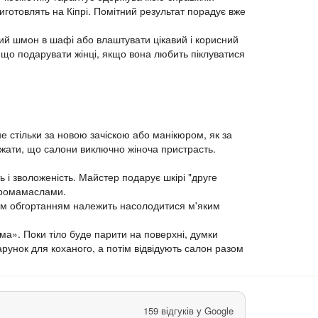
иготовлять на Кіпрі. Помітний результат порадує вже
ий шмон в шафі або влаштувати цікавий і корисний
, що подарувати жінці, якщо вона любить піклуватися
не стільки за новою зачіскою або манікюром, як за
важати, що салони виключно жіноча пристрасть.
ь і зволоженість. Майстер подарує шкірі "друге
 аромамаслами.
ним обгортанням належить насолодитися м'яким
ома». Поки тіло буде парити на поверхні, думки
рунок для коханого, а потім відвідують салон разом
159 відгуків у Google