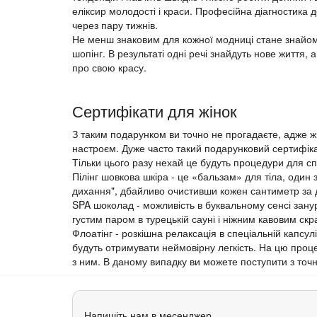
еліксир молодості і краси. Професійна діагностика 
через пару тижнів.
Не менш знаковим для кожної модниці стане знайом
шопінг. В результаті одні речі знайдуть нове життя
про свою красу.
Сертифікати для жінок
З таким подарунком ви точно не прогадаєте, адже жі
настроєм. Дуже часто такий подарунковий сертифікат
Тільки цього разу нехай це будуть процедури для спр
Пілінг шовкова шкіра - це «бальзам» для тіла, один 
дихання", дбайливо очистивши кожен сантиметр за 
SPA шоколад - можливість в буквальному сенсі зан
густим паром в турецькій сауні і ніжним кавовим ск
Флоатінг - розкішна релаксація в спеціальній капсу
будуть отримувати неймовірну легкість. На цю проце
з ним. В даному випадку ви можете поступити з точн
Напишіть нам в месенджер