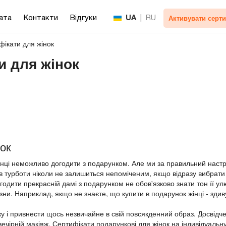
Активувати серти
ата
Контакти
Відгуки
UA
|
RU
фікати для жінок
и для жінок
ок
інці неможливо догодити з подарунком. Але ми за правильний настр
в турботи ніколи не залишиться непоміченим, якщо відразу вибрати
годити прекрасній дамі з подарунком не обов'язково знати тон її у
ни. Наприклад, якщо не знаєте, що купити в подарунок жінці - зди
жу і привнести щось незвичайне в свій повсякденний образ. Досвідч
і вечірній макіяж. Сертифікати подарункові для жінок на індивідуал