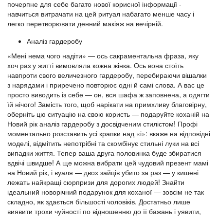
почерпне для себе багато нової корисної інформації -
навчиться витрачати на цей ритуал набагато менше часу і
легко перетворювати денний макіяж на вечірній.
Аналіз гардеробу
«Мені нема чого надіти» — ось сакраментальна фраза, яку
хоч раз у житті вимовляла кожна жінка. Ось вона стоїть
навпроти свого величезного гардеробу, перебираючи вішалки
з нарядами і приречено повторює одні й самі слова. А вас це
просто виводить із себе — он, вся шафа ж заповнена, а одягти
їй нічого! Замість того, щоб нарікати на примхливу благовірну,
оберніть цю ситуацію на свою користь — подаруйте коханій на
Новий рік аналіз гардеробу з досвідченим стилістом! Профі
моментально розставить усі крапки над «і»: вкаже на відповідні
моделі, відмітить непотрібні та скомбінує стильні луки на всі
випадки життя. Тепер ваша друга половинка буде збиратися
вдвічі швидше! А ще можна вибрати цей чудовий презент мамі
на Новий рік, і вуаля — двох зайців убито за раз — у кишені
лежать найкращі сюрпризи для дорогих людей! Знайти
ідеальний новорічний подарунок для коханої — зовсім не так
складно, як здається більшості чоловіків. Достатньо лише
виявити трохи чуйності по відношенню до її бажань і уявити,