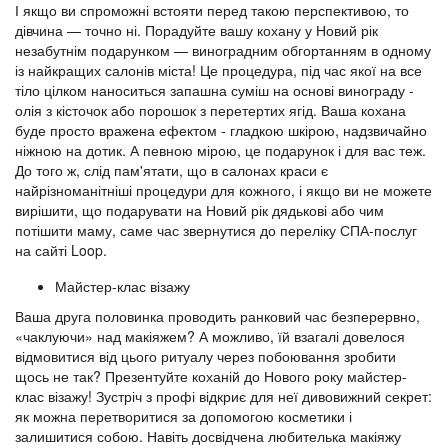
І якщо ви спроможні встояти перед такою перспективою, то
дівчина — точно ні. Порадуйте вашу кохану у Новий рік
незабутнім подарунком — виноградним обгортанням в одному
із найкращих салонів міста! Це процедура, під час якої на все
тіло цілком наноситься запашна суміш на основі винограду -
олія з кісточок або порошок з перетертих ягід. Ваша кохана
буде просто вражена ефектом - гладкою шкірою, надзвичайно
ніжною на дотик. А певною мірою, це подарунок і для вас теж.
До того ж, слід пам'ятати, що в салонах краси є
найрізноманітніші процедури для кожного, і якщо ви не можете
вирішити, що подарувати на Новий рік дядькові або чим
потішити маму, саме час звернутися до переліку СПА-послуг
на сайті Loop.
Майстер-клас візажу
Ваша друга половинка проводить ранковий час безперервно,
«чаклуючи» над макіяжем? А можливо, їй взагалі довелося
відмовитися від цього ритуалу через побоювання зробити
щось не так? Презентуйте коханій до Нового року майстер-
клас візажу! Зустріч з профі відкриє для неї дивовижний секрет:
як можна перетворитися за допомогою косметики і
залишитися собою. Навіть досвідчена любителька макіяжу