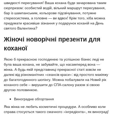
швидкості пересування! Ваша кохана буде зачарована таким
сюрпризом: особистий водій, вільний маршрут пересування,
бар із шампанським, кольорове підсвічування, потужне
стереосистема, а головне — ви вдвох! Крім того, хіба можна
придумати красивіше зізнання у подарунок коханій на День
святого Валентина?
Жіночі новорічні презенти для
коханої
Якою б прекрасною господинею та успішною бізнес леді не
була ваша кохана, не забувайте, що насамперед вона —
жінка. А будь-якій представниці прекрасної статі зовсім не
далекі від різноманітних «сеансів краси»: від простого макіяжу
до багатогодинного шопінгу. Можна побалувати на Новий рік
коханого себе – вирушити до СПА-салону разом зі своєю
другою половинкою.
Виноградне обгортання
Яка жінка не любить косметичні процедури. А особливо коли
справа стосується такого смачного «інгредієнта», як виноград!