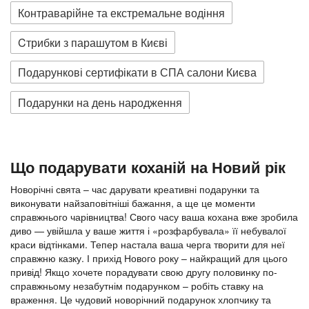
Контраварійне та екстремальне водіння
Cтрибки з парашутом в Києві
Подарункові сертифікати в СПА салони Києва
Подарунки на день народження
Що подарувати коханій на Новий рік
Новорічні свята – час дарувати креативні подарунки та
виконувати найзаповітніші бажання, а ще це моменти
справжнього чарівництва! Свого часу ваша кохана вже зробила
диво — увійшла у ваше життя і «розфарбувала» її небувалої
краси відтінками. Тепер настала ваша черга творити для неї
справжню казку. І прихід Нового року – найкращий для цього
привід! Якщо хочете порадувати свою другу половинку по-
справжньому незабутнім подарунком – робіть ставку на
враження. Це чудовий новорічний подарунок хлопчику та