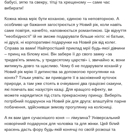
бабусі, зятю та свекру, тітці та хрещеному — саме час
вибирати!
Кожна жінка мріє бути коханою, єдиною та неповторною. А
особливо це бажання загострюється у Новий рік, коли навіть
саме повітря, начебто, наповнюється романтикою. Це відчуття
"необхідності" їй не зможе подарувати більше ніхто: ні батьки,
ні друзі, ні корпоративні подарунки на Новий рік від колег.
Справа за вами! Найпростіший приклад мрії будь-якої дівчини
– принц на білому коні. Він забере її до свого замку «за
тридев'ять земель, у тридесятому царстві» і, звичайно ж, вони
житимуть довго та щасливо. Чому б не подарувати коханій у
Новий рік мрію її дитинства за допомогою прогулянки на
конях? Тільки уявіть: ви приводите її в засніжений куточок
природи, а там уже стоять в очікуванні два граціозні скакуни,
які помчать вас назустріч казці. Для кращого ефекту, ви
можете нарядитися під стать прекрасному принцу. Виберіть
потрібний подарунок на Новий рік для друга: влаштуйте парне
побачення, здійснивши зимову прогулянку на колісниці.
А як вам ідея сучаснішого коня — лімузина? Універсальний
новорічний подарунок для чоловіка та для жінки. Цей білий
красень дасть фору будь-якій конячці по своїй розкоші та