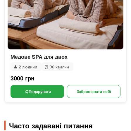
Медове SPA для двох
👤
2 людини
⏰
90 хвилин
3000 грн
Подарувати
Забронювати собі
Часто задавані питання