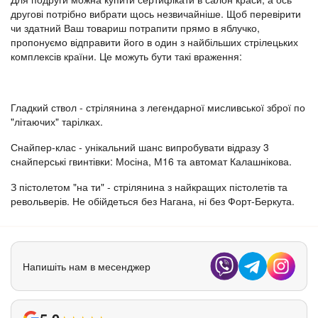
другові потрібно вибрати щось незвичайніше. Щоб перевірити
чи здатний Ваш товариш потрапити прямо в яблучко,
пропонуємо відправити його в один з найбільших стрілецьких
комплексів країни. Це можуть бути такі враження:
Гладкий ствол - стрілянина з легендарної мисливської зброї по
"літаючих" тарілках.
Снайпер-клас - унікальний шанс випробувати відразу 3
снайперські гвинтівки: Мосіна, М16 та автомат Калашнікова.
З пістолетом "на ти" - стрілянина з найкращих пістолетів та
револьверів. Не обійдеться без Нагана, ні без Форт-Беркута.
Напишіть нам в месенджер