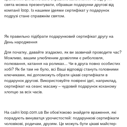
свята можна презентувати, обравши подарунки другові від
компанії loop. Із нашими ідеями сертифікат у подарунок
подрузі стане справжнім святом.
Як правильно підібрати подарунковий сертифікат другу на
День народження
Для початку, давайте згадаємо, як ви зазвичай проводите час?
Можливо, вашим улюбленим дозвіллям є риболовля,
полювання, катання на роликах... Чи в друга повно особистих
хобі? Як би там не було, всі Ваші відповіді стануть головними
ключиками, які допоможуть обрати цікаві сертифікати в
подарунок другові. Використовуйте повірені ідеї, наприклад,
сертифікат на сеанс масажу – чудовий подарунок коханому
хлопцю за всіх часів.
На сайті loop.com.ua Ви обов'язково знайдете враження, які
порадують винуватця урочистостей: подарункові сертифікати
чоловікові, родичам, друзям. Це можуть бути цікаві майстер-