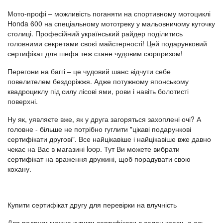
Мото-профі – можливість поганяти на спортивному мотоциклі
Honda 600 на спеціальному мототреку у мальовничому куточку
столиці. Професійний український райдер поділитись
головними секретами своєї майстерності! Цей подарунковий
сертифікат для шефа теж стане чудовим сюрпризом!
Перегони на баггі – це чудовий шанс відчути себе
повелителем бездоріжжя. Адже потужному японському
квадроциклу під силу лісові ями, рови і навіть болотисті
поверхні.
Ну як, уявляєте вже, як у друга загоряться захоплені очі? А
головне - більше не потрібно гуглити "цікаві подарункові
сертифікати другові". Все найцікавіше і найцікавіше вже давно
чекає на Вас в магазині loop. Тут Ви можете вибрати
сертифікат на враження дружині, щоб порадувати свою
кохану.
Купити сертифікат другу для перевірки на влучність
Для подруги можна купити сертифікати в салон краси, а ось