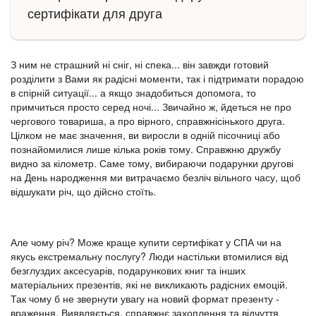
сертифікати для друга
З ним не страшний ні сніг, ні спека... він завжди готовий
розділити з Вами як радісні моменти, так і підтримати порадою
в спірній ситуації... а якщо знадобиться допомога, то
примчиться просто серед ночі... Звичайно ж, йдеться не про
чергового товариша, а про вірного, справжнісінького друга.
Цілком не має значення, ви виросли в одній пісочниці або
познайомилися лише кілька років тому. Справжню дружбу
видно за кілометр. Саме тому, вибираючи подарунки другові
на День народження ми витрачаємо безліч вільного часу, щоб
відшукати річ, що дійсно стоїть.
Але чому річ? Може краще купити сертифікат у СПА чи на
якусь екстремальну послугу? Люди настільки втомилися від
безглуздих аксесуарів, подарункових книг та інших
матеріальних презентів, які не викликають радісних емоцій.
Так чому б не звернути увагу на новий формат презенту -
враження. Виявляється, справжнє захоплення та відчуття