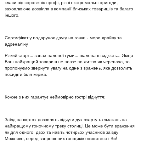
класи від справжніх профі, різні екстремальні пригоди,
захоплююче дозвілля в компанії близьких товаришів та багато
іншого.
Сертифікат у подарунок другу на гонки - море драйву та
адреналіну
Різкий старт... запах паленої гуми... шалена швидкість... Якщо
Ваш найкращий товариш не повзе по життю як черепаха, то
пропонуємо звернути увагу на одне з вражень, яке дозволить
посидіти біля керма.
Кожне з них гарантує неймовірно гострі відчуття:
Заїзд на картах дозволять відчути дух азарту та змагань на
найкращому гоночному треку столиці. Це може бути враження
як для одного, двох та навіть чотирьох учасників заїзду.
Можливо, серед запрошених гонщиків опинитеся і Ви!