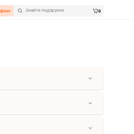
фікат
0