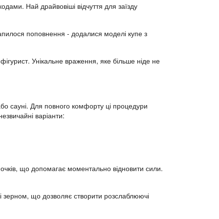
одами. Най драйвовіші відчуття для заїзду
рапилося поповнення - додалися моделі купе з
 фігурист. Унікальне враження, яке більше ніде не
 або сауні. Для повного комфорту ці процедури
незвичайні варіанти:
ночків, що допомагає моментально відновити сили.
ні зерном, що дозволяє створити розслаблюючі