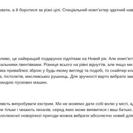
ати, а й боротися за різні цілі. Спеціальний комп'ютер здатний наві
жливо, це найкращий подарунок підліткам на Новий рік. Але комп'юте
альними гвинтівками. Різниця всього на рівні відчуттів, але якщо м
віка приваблює зброю у будь-якому вигляді та подобі, то снайпер-к
, пістолетів, мисливських рушниць. Для зручності варто вибрати зак
командою пускових машин.
ість випробувати екстрим. Ми не можемо дати собі волю у місті, 
м тільки і чекають лихачів, серед яких може виявитися і ваш батько
хоплюючої новорічної пригоди можна вибрати абсолютно новий для