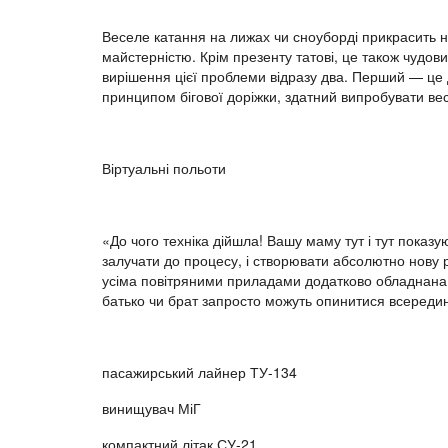
Веселе катання на лижах чи сноуборді прикрасить н
майстерністю. Крім презенту татові, це також чудо
вирішення цієї проблеми відразу два. Перший — це д
принципом бігової доріжки, здатний випробувати в
Віртуальні польоти
«До чого техніка дійшла! Вашу маму тут і тут показу
залучати до процесу, і створювати абсолютно нову реа
усіма повітряними приладами додатково обладнана е
батько чи брат запросто можуть опинитися всередині
пасажирський лайнер ТУ-134
винищувач МіГ
компактний літак СУ-21