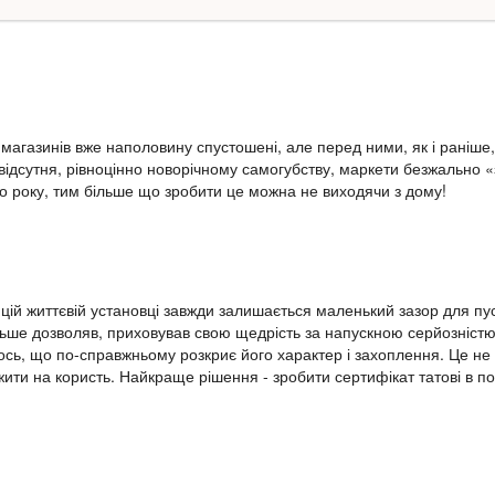
 магазинів вже наполовину спустошені, але перед ними, як і раніше
відсутня, рівноцінно новорічному самогубству, маркети безжально «
о року, тим більше що зробити це можна не виходячи з дому!
 в цій життєвій установці завжди залишається маленький зазор для п
більше дозволяв, приховував свою щедрість за напускною серйозніс
ось, що по-справжньому розкриє його характер і захоплення. Це не
жити на користь. Найкраще рішення - зробити сертифікат татові в п