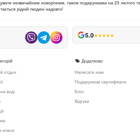
увати незвичайним новорічним, також подарунками на 23 лютого та
тається рідній людині надовго!
5.0
★
★
★
★
★
егорій
Додатково
й отдых
Написати нам
ії
Подарункові сертифікати
на воді
Блог
и
Відгуки
ії
ика
-класи