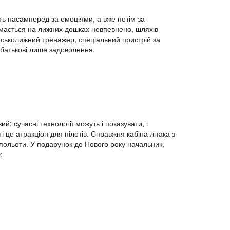
ть насамперед за емоціями, а вже потім за
римається на лижних дошках невпевнено, шляхів
ірськолижний тренажер, спеціальний пристрій за
 батькові лише задоволення.
: сучасні технології можуть і показувати, і
і це атракціон для пілотів. Справжня кабіна літака з
польоти. У подарунок до Нового року начальник,
: