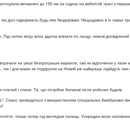
отоцикла вичавлює до 150 км на годину на вибоїстій трасі з перешк
і, які досі підкорюють будь-яке бездоріжжя. Нещодавно в їх лавах т
х. Під силою вітру вона здатна ковзати по льоду, немов досвідчений
втрачати на увазі безпрограшні варіанти, такі як відпочинок у лазні
ак і для мами як подарунок на Новий рік найкраще підійдуть такі 
 плечей і спини. Те, що потрібне батькові після робочих буднів.
ою". Сеанс проводиться з використанням спеціальних бамбукових ві
о!
голіття, тільки тепер під виглядом палиць. Усередині вони наповне