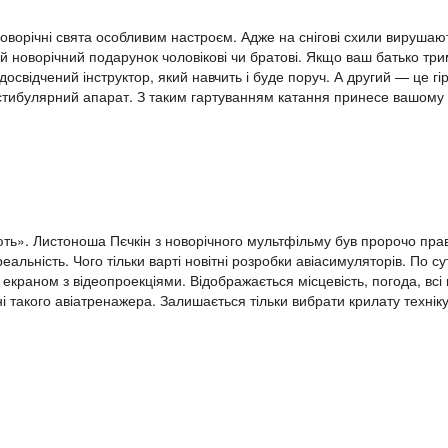
оворічні свята особливим настроєм. Адже на снігові схили вирушаю
вий новорічний подарунок чоловікові чи братові. Якщо ваш батько т
освідчений інструктор, який навчить і буде поруч. А другий — це г
естибулярний апарат. З таким гартуванням катання принесе вашому
ють». Листоноша Пєчкін з новорічного мультфільму був пророчо правий
льність. Чого тільки варті новітні розробки авіасимуляторів. По сут
краном з відеопроекціями. Відображається місцевість, погода, всі 
 такого авіатренажера. Залишається тільки вибрати крилату техніку