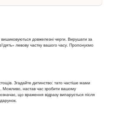
, вишиковуються довжелезні черги. Вирушати за
з'їдять» левову частку вашого часу. Пропонуємо
устощів. Згадайте дитинство: тато частіше мами
тю. Можливо, настав час зробити вашому
 означає, що враження відразу випарується після
одарунок.