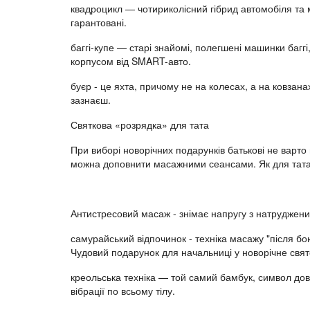
квадроцикл — чотириколісний гібрид автомобіля та м
гарантовані.
баггі-купе — старі знайомі, полегшені машинки багг
корпусом від SMART-авто.
буєр - це яхта, причому не на колесах, а на ковзана
зазнаєш.
Святкова «розрядка» для тата
При виборі новорічних подарунків батькові не варто 
можна доповнити масажними сеансами. Як для тата, т
Антистресовий масаж - знімає напругу з натруджених
самурайський відпочинок - техніка масажу "після б
Чудовий подарунок для начальниці у новорічне свят
креольська техніка — той самий бамбук, символ дов
вібрації по всьому тілу.