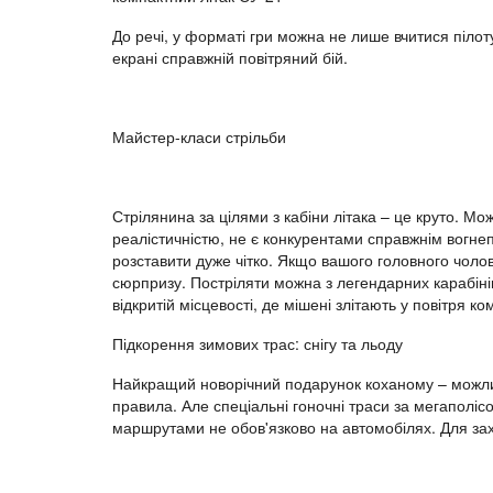
До речі, у форматі гри можна не лише вчитися пілотув
екрані справжній повітряний бій.
Майстер-класи стрільби
Стрілянина за цілями з кабіни літака – це круто. Мо
реалістичністю, не є конкурентами справжнім вогнеп
розставити дуже чітко. Якщо вашого головного чоло
сюрпризу. Постріляти можна з легендарних карабінів
відкритій місцевості, де мішені злітають у повітря 
Підкорення зимових трас: снігу та льоду
Найкращий новорічний подарунок коханому – можлив
правила. Але спеціальні гоночні траси за мегаполісо
маршрутами не обов'язково на автомобілях. Для за