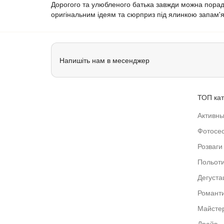
Дорогого та улюбленого батька завжди можна порад
оригінальним ідеям та сюрприз під ялинкою запам'я
Напишіть нам в месенджер
ТОП кат
Активны
Фотосес
Розваги 
Польот
Дегустац
Романт
Майстер
Драйв