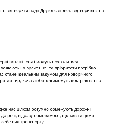
ть відтворити події Другої світової, відтворивши на
рні імітації, хоч і можуть похвалитися
и полюють на враження, то пріоритети потрібно
лас стане ідеальним задумом для новорічного
ритий тир, хоча любителі зможуть постріляти і на
адже нас цілком розумно обмежують дорожні
. До речі, відразу обмовимося, що їздити цими
 себе вид транспорту: