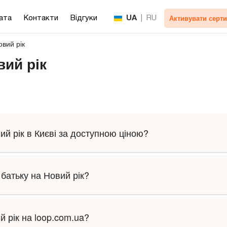
Активувати серти
ата
Контакти
Відгуки
UA
|
RU
вий рік
вий рік
й рік в Києві за доступною ціною?
батьку на Новий рік?
й рік на loop.com.ua?