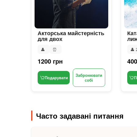
Акторська майстерність
Кат
для двох
лиж
👤
⏰
👤
1200 грн
400
Забронювати
Подарувати
П
собі
Часто задавані питання