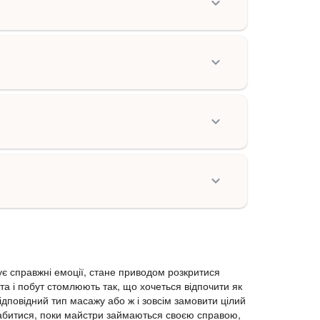
ує справжні емоції, стане приводом розкритися
а і побут стомлюють так, що хочеться відпочити як
ідповідний тип масажу або ж і зовсім замовити цілий
слабитися, поки майстри займаються своєю справою,