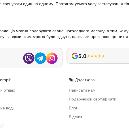
уде тренувати один на одному. Протягом усього часу застосування ті
лодощів можна подарувати сеанс шоколадного масажу, а тим, кому 
у, завдяки яким можна буде відчути, наскільки прекрасне це життя 
5.0
★
★
★
★
★
егорій
Додатково
й отдых
Написати нам
ії
Подарункові сертифікати
на воді
Блог
и
Відгуки
ії