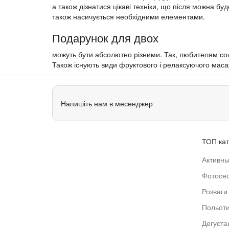
а також дізнатися цікаві техніки, що після можна б
також насичується необхідними елементами.
Подарунок для двох
можуть бути абсолютно різними. Так, любителям со
Також існують види фруктового і релаксуючого масаж
Напишіть нам в месенджер
ТОП кат
Активны
Фотосес
Розваги 
Польот
Дегустац