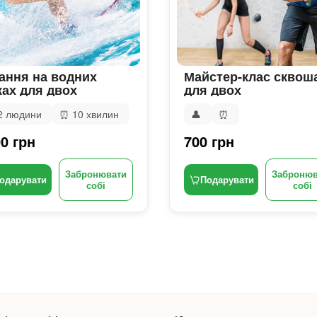
ання на водних
Майстер-клас сквош
ах для двох
для двох
2 людини
⏰
10 хвилин
👤
⏰
0 грн
700 грн
Забронювати
Забронюв
одарувати
Подарувати
собі
собі