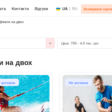
Активувати серти
ата
Контакти
Відгуки
UA
|
RU
фікати на двох
Ціна:
700
-
4,0 тис.
грн
и на двох
 активне
Не активне