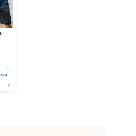
а
ати