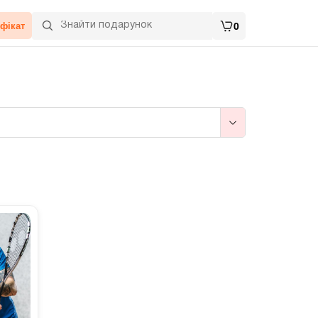
фікат
0