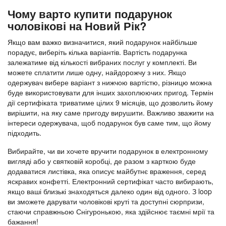
Чому варто купити подарунок
чоловікові на Новий Рік?
Якщо вам важко визначитися, який подарунок найбільше
порадує, виберіть кілька варіантів. Вартість подарунка
залежатиме від кількості вибраних послуг у комплекті. Ви
можете сплатити лише одну, найдорожчу з них. Якщо
одержувач вибере варіант з нижчою вартістю, різницю можна
буде використовувати для інших захоплюючих пригод. Термін
дії сертифіката триватиме цілих 9 місяців, що дозволить йому
вирішити, на яку саме пригоду вирушити. Важливо зважити на
інтереси одержувача, щоб подарунок був саме тим, що йому
підходить.
Вибирайте, чи ви хочете вручити подарунок в електронному
вигляді або у святковій коробці, де разом з карткою буде
додаватися листівка, яка описує майбутнє враження, серед
яскравих конфетті. Електронний сертифікат часто вибирають,
якщо ваші близькі знаходяться далеко один від одного. З loop
ви зможете дарувати чоловікові круті та доступні сюрпризи,
стаючи справжньою Снігуронькою, яка здійснює таємні мрії та
бажання!