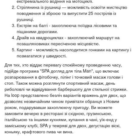
екстремального водіння на мотоциклі.
Стрілянина із рушниці — можливість освоїти мистецтво
поводження зі зброєю та випустити 25 пострілів із
рушниці.
Екстрім на баггі - захоплююча поїздка лісовими та
піщаними дорогами.
Драйв на квадроциклах - захоплюючий маршрут на
позашляховиках пересіченою місцевістю.
Картинг - можливість насолодитися гонками на картингу і
позмагатися у швидкості.
Для тих, хто віддає перевагу спокійному проведенню часу,
підійде програма "SPA догляд для тіла Man", що включає
розпарювання в фітобочку, пілінг і точковий масаж голови і
стоп. Також можна розглянути спортивний масаж, день
риболовлі чи відвідування барбершопу для стильної стрижки.
На loop представлено безліч варіантів вражень для двох, що
дозволяє незвичайним чином привітати обранця з Новим
роком, подарувавши захоплюючу пригоду. Ви можете
замовити вечерю в ресторані зі східною, грузинською,
італійською та іншими кухнями, купання в чані, уїк-енд у
заміському клубі, SPA у темряві для двох, дегустацію віскі,
коньяку, крафтового пива чи вина.