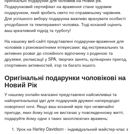
оригінальні подарунки для чоловіків на Новий рік.
Подарунковий сертифікат на враження стане чудовим
подарунком, який зробить свято по-справжньому чарівним.
Для успішного вибору подарунка важливо врахувати особисті
уподобання та темперамент чоловіка. Тоді коханий оцінить
ваш креативний підхід та турботу!
На нашому веб-сайті представлені подарунки-враження для
чоловіків з різноманітними інтересами: від екстремальних та
активних розваг до спокійного відпочинку з родиною та
друзями, релаксації у SPA, творчих занять, кулінарних пригод,
спортивних активностей, ігор та багато іншого.
Оригінальні подарунки чоловікові на
Новий Рік
У нашому онлайн-магазині представлені найсміливіші та
найоригінальніші ідеї для подарунків дружині напередодні
новорічної ночі. Якщо ваш коханий мріє про незвичайні
пригоди, яких йому іноді не вистачає у повсякденному житті,
подаруйте йому одне з таких захоплюючих вражень:
Урок на Harley Davidson - індивідуальний майстер-клас з