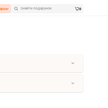
фікат
0