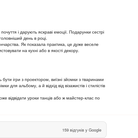
 почуття і дарують яскраві емоції. Подарунки сестрі
головніший день в році.
ончарства. Як показала практика, це дуже веселе
товувати на кухні або в якості декору.
 бути ігри з проектором, виїзні зйомки з тваринами
и для альбому, а й відхід від візажистів і стилістів
може відвідати уроки танців або ж майстер-клас по
159 відгуків у Google