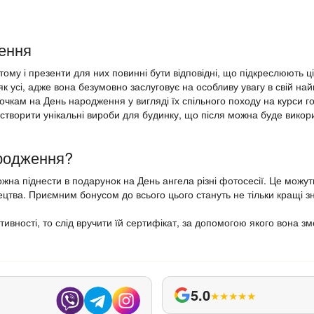
ження
ому і презенти для них повинні бути відповідні, що підкреслюють ці
к усі, адже вона безумовно заслуговує на особливу увагу в свій най
чкам на День народження у вигляді їх спільного походу на курси г
створити унікальні вироби для будинку, що після можна буде викорис
ародження?
жна піднести в подарунок на День ангела різні фотосесії. Це можуть
тва. Приємним бонусом до всього цього стануть не тільки кращі знімк
активності, то слід вручити їй сертифікат, за допомогою якого вона з
5.0
★
★
★
★
★