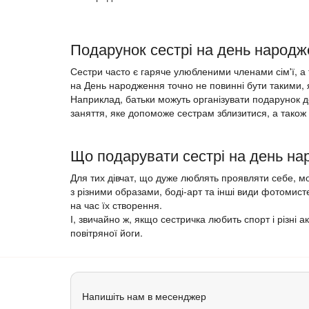
Подарунок сестрі на день народ
Сестри часто є гаряче улюбленими членами сім'ї, а т
на День народження точно не повинні бути такими, я
Наприклад, батьки можуть організувати подарунок до
заняття, яке допоможе сестрам зблизитися, а також 
Що подарувати сестрі на день н
Для тих дівчат, що дуже люблять проявляти себе, мо
з різними образами, боді-арт та інші види фотомистец
на час їх створення.
І, звичайно ж, якщо сестричка любить спорт і різні 
повітряної йоги.
Напишіть нам в месенджер