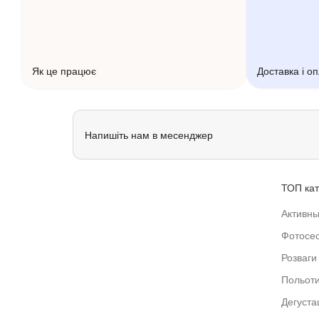
Як це працює
Доставка і о
Напишіть нам в месенджер
ТОП кат
Активны
Фотосес
Розваги 
Польот
Дегустац