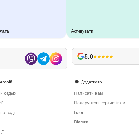
плата
Активувати
5.0
★
★
★
★
★
егорій
Додатково
й отдых
Написати нам
ії
Подарункові сертифікати
на воді
Блог
и
Відгуки
ії