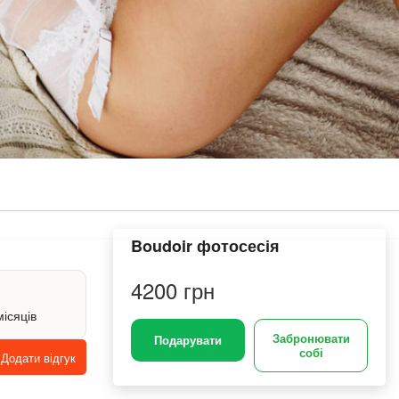
Boudoir фотосесія
4200 грн
місяців
Забронювати
Подарувати
собі
Додати відгук