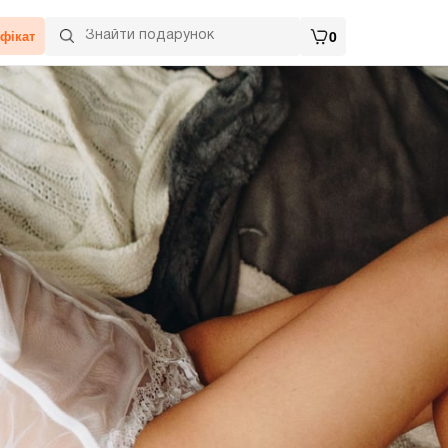
фікат
0