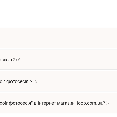
тавкою? ✅
oir фотосесія"? ⭐
oir фотосесія" в інтернет магазині loop.com.ua?✨