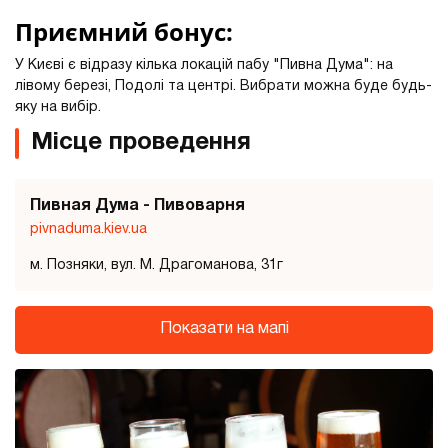
Приємний бонус:
У Києві є відразу кілька локацій пабу "Пивна Дума": на
лівому березі, Подолі та центрі. Вибрати можна буде будь-
яку на вибір.
Місце проведення
Пивная Дума - Пивоварня
pivnaduma.kiev.ua
м. Позняки, вул. М. Драгоманова, 31г
Показати на мапі