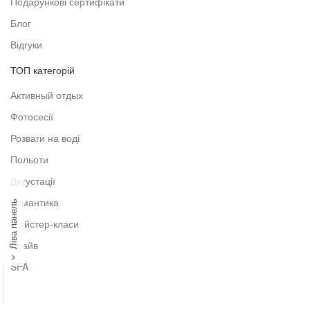
Подарункові сертифікати
Блог
Відгуки
ТОП категорій
Активный отдых
Фотосесії
Розваги на воді
Польоти
Дегустації
Романтика
Ліва панель
Майстер-класи
Драйв
SPA