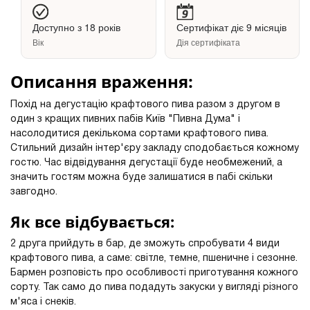
Доступно з 18 років
Сертифікат діє 9 місяців
Вік
Дія сертифіката
Описання враження:
Похід на дегустацію крафтового пива разом з другом в
один з кращих пивних пабів Київ "Пивна Дума" і
насолодитися декількома сортами крафтового пива.
Стильний дизайн інтер'єру закладу сподобається кожному
гостю. Час відвідування дегустації буде необмежений, а
значить гостям можна буде залишатися в пабі скільки
завгодно.
Як все відбувається:
2 друга прийдуть в бар, де зможуть спробувати 4 види
крафтового пива, а саме: світле, темне, пшеничне і сезонне.
Бармен розповість про особливості приготування кожного
сорту. Так само до пива подадуть закуски у вигляді різного
м'яса і снеків.