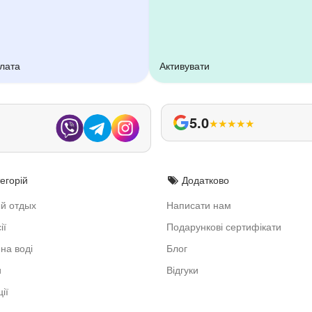
плата
Активувати
5.0
★
★
★
★
★
егорій
Додатково
й отдых
Написати нам
ії
Подарункові сертифікати
на воді
Блог
и
Відгуки
ії