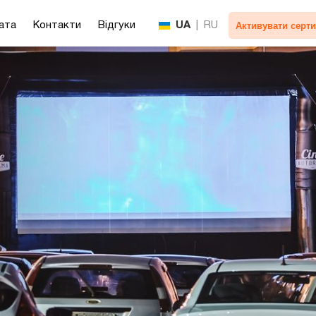
Активувати серти
ата
Контакти
Відгуки
UA
|
RU