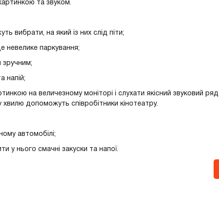
 картинкою та звуком.
ть вибрати, на який із них слід піти;
де невелике паркування;
ш зручним;
 напій;
тинкою на величезному моніторі і слухати якісний звуковий ряд
у хвилю допоможуть співробітники кінотеатру.
ному автомобілі;
ти у нього смачні закуски та напої.