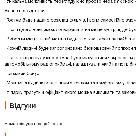
· Унікальна можливість перегляду кіно просто неба з якісною
Як все відбудеться:
· Гостям буде надано розклад фільмів, і вони самостійно зможу
· Після цього вони зможуть вирушити на місце зустрічі, де бу
· Вибрати місце на ній можна будь-яке, яке здасться найбіль
· Кожній людині буде запропоновано безкоштовний попкорн та
· Під час перегляду кіно можна буде милуватися яскравою кар
автомобільному радіоприймачі, налаштувати який на потрібн
Приємний бонус:
· Можливість дивитися фільми з теплом та комфортом у влас
· У парку присутній офіціант, якого можна викликати та замови
Відгуки
Немає відгуків про цей товар.