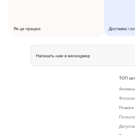
Як це працює
Доставка і о
Напишіть нам в месенджер
ТОП кат
Активны
Фотосес
Розваги 
Польот
Дегустац