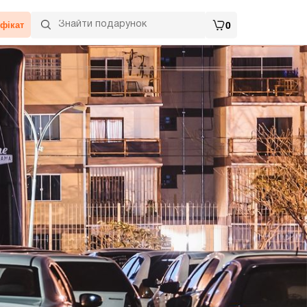
фікат
0