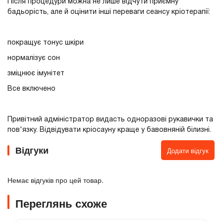
Після процедури можна не лише відчути приємну
бадьорість, але й оцінити інші переваги сеансу кріотерапії:
покращує тонус шкіри
нормалізує сон
зміцнює імунітет
Все включено
Привітний адміністратор видасть одноразові рукавички та
пов'язку. Відвідувати кріосауну краще у бавовняній білизні.
Відгуки
Додати відгук
Немає відгуків про цей товар.
Переглянь схоже