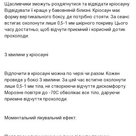
Щасливчики зможуть роздягнутися та відвідати кріосауну.
Відвідувати її краще у бавовняній білизні. Кріосаун має
форму вертикального боксу, де потрібно стояти. За сеанс
встигає охолонути лише 0,5-1 мм шкірного покриву. Цього
часу достатньо, щоб відчути приємний і корисний дотик
прохолоди.
3 хвилини у кріосауні
Відпочити в кріосауні можна по черзі чи разом. Кожен
проведе у боксі 3 хвилини. За цей час встигне охолонути
лише 0,5-1 мм тіла, не створюючи відчуття дискомфорту.
Морозне повітря до -70С обволікає все тіло, даруючи
приємне відчуття прохолоди.
Моментальний лікувальний ефект: