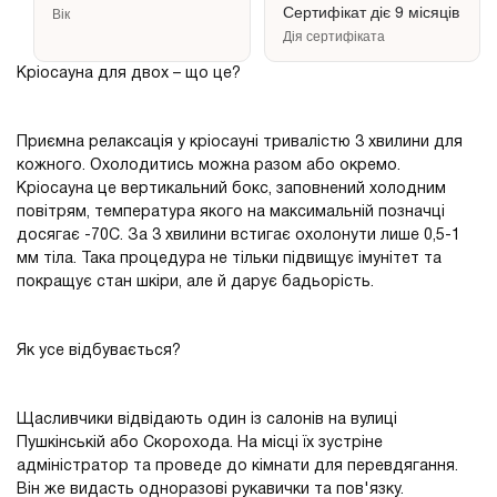
Сертифікат діє 9 місяців
Вік
Дія сертифіката
Кріосауна для двох – що це?
Приємна релаксація у кріосауні тривалістю 3 хвилини для
кожного. Охолодитись можна разом або окремо.
Кріосауна це вертикальний бокс, заповнений холодним
повітрям, температура якого на максимальній позначці
досягає -70С. За 3 хвилини встигає охолонути лише 0,5-1
мм тіла. Така процедура не тільки підвищує імунітет та
покращує стан шкіри, але й дарує бадьорість.
Як усе відбувається?
Щасливчики відвідають один із салонів на вулиці
Пушкінській або Скорохода. На місці їх зустріне
адміністратор та проведе до кімнати для перевдягання.
Він же видасть одноразові рукавички та пов'язку.