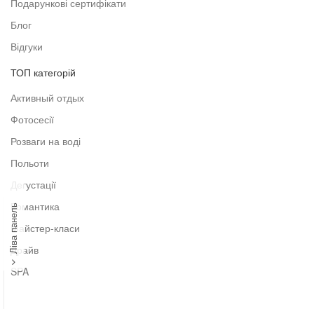
Подарункові сертифікати
Блог
Відгуки
ТОП категорій
Активный отдых
Фотосесії
Розваги на воді
Польоти
Дегустації
Романтика
Ліва панель
Майстер-класи
Драйв
SPA