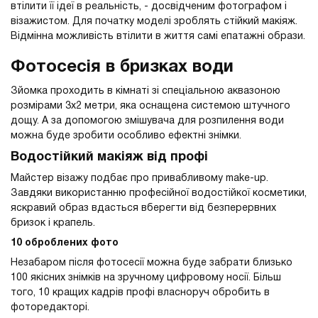
втілити її ідеї в реальність, - досвідченим фотографом і
візажистом. Для початку моделі зроблять стійкий макіяж.
Відмінна можливість втілити в життя самі епатажні образи.
Фотосесія в бризках води
Зйомка проходить в кімнаті зі спеціальною аквазоною
розмірами 3х2 метри, яка оснащена системою штучного
дощу. А за допомогою змішувача для розпилення води
можна буде зробити особливо ефектні знімки.
Водостійкий макіяж від профі
Майстер візажу подбає про привабливому make-up.
Завдяки використанню професійної водостійкої косметики,
яскравий образ вдасться вберегти від безперервних
бризок і крапель.
10 оброблених фото
Незабаром після фотосесії можна буде забрати близько
100 якісних знімків на зручному цифровому носії. Більш
того, 10 кращих кадрів профі власноруч обробить в
фоторедакторі.