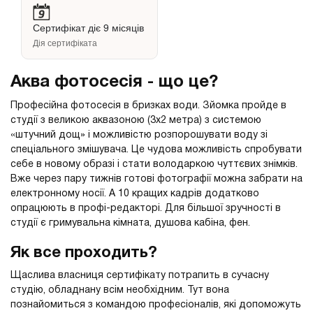
Сертифікат діє 9 місяців
Дія сертифіката
Аква фотосесія - що це?
Професійна фотосесія в бризках води. Зйомка пройде в
студії з великою аквазоною (3х2 метра) з системою
«штучний дощ» і можливістю розпорошувати воду зі
спеціального змішувача. Це чудова можливість спробувати
себе в новому образі і стати володаркою чуттєвих знімків.
Вже через пару тижнів готові фотографії можна забрати на
електронному носії. А 10 кращих кадрів додатково
опрацюють в профі-редакторі. Для більшої зручності в
студії є гримувальна кімната, душова кабіна, фен.
Як все проходить?
Щаслива власниця сертифікату потрапить в сучасну
студію, обладнану всім необхідним. Тут вона
познайомиться з командою професіоналів, які допоможуть