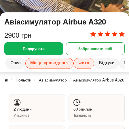
Авіасимулятор Airbus A320
2900 грн
Подарувати
Забронювати собі
Опис
Місце проведення
Фото
Відгуки
Як
Польоти
Авіасимулятор
Авіасимулятор Airbus A320
2 людини
60 хвилин
Учасників
Тривалість