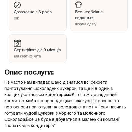
Дозволено з 6 років
Все необхідне
видається
Вік
Форма одягу
Сертифікат діє 9 місяців
Дія сертифіката
Опис послуги:
Не часто нам випадає шанс дізнатися всі секрети
приготування шоколадних цукерок, та ще й в одній з
кращих українських кондітерскіх.К того ж досвідчений
кондитер-майстер проведе цікаві екскурсію, розповість
про основи приготування солодощів, а потім і сам навчить
готувати чудові цукерки з чорного та молочного
шоколада.Все це буде відбуватися в маленькій компанії
"початківців кондитерів"