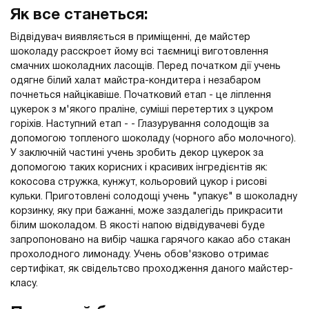
Як все станеться:
Відвідувач виявляється в приміщенні, де майстер
шоколаду расскроет йому всі таємниці виготовлення
смачних шоколадних ласощів. Перед початком дії учень
одягне білий халат майстра-кондитера і незабаром
почнеться найцікавіше. Початковий етап - це ліплення
цукерок з м'якого праліне, суміші перетертих з цукром
горіхів. Наступний етап - - Глазурування солодощів за
допомогою топленого шоколаду (чорного або молочного).
У заключній частині учень зробить декор цукерок за
допомогою таких корисних і красивих інгредієнтів як:
кокосова стружка, кунжут, кольоровий цукор і рисові
кульки. Приготовлені солодощі учень "упакує" в шоколадну
корзинку, яку при бажанні, може заздалегідь прикрасити
білим шоколадом. В якості напою відвідувачеві буде
запропоновано на вибір чашка гарячого какао або стакан
прохолодного лимонаду. Учень обов'язково отримає
сертифікат, як свідельтсво проходження даного майстер-
класу.