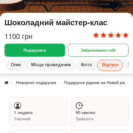
Шоколадний майстер-клас
1100 грн
Подарувати
Забронювати собі
Опис
Місце проведення
Фото
Відгуки
Як
Новорічні подарунки
Подарунок рідним на Новий рік
1 людина
90 хвилин
Учасників
Тривалість