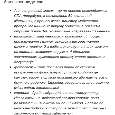
близькою людиною!
Антистресовий масаж - це не просто розслаблююча
СПА-процедура, а повноцінний 60-хвилинний
відпочинок, в процесі якого майстер майстерно
пропрацює шийно-комірцеву область, а організм
отримає повне фізико-емоційне «перезавантаження»!
шоколадний майстер-клас - захоплюючий процес
приготування смачних цукерок з використанням
начинки праліне, 3-х видів шоколаду та інших смакот,
на кшталт кокосової стружки. А ідеальним
завершенням кулінарного процесу стане апетитна
дегустація!
фотосесія – шанс постати перед об'єктивом
професійного фотографа, причому зробити це
самому, разом з другою половинкою або навіть всією
дружною родиною. Ефектні, зворушливі, але незмінно
якісні знімки гарантовані!
картинг - драйв і адреналін на гоночному треку!
Незважаючи на мініатюрні розміри карток, вони
розвивають швидкість аж до 60 км/год. Додамо до
цього несподіваних поворотів звивистого треку — і
захоплюючі відчуття забезпечені!