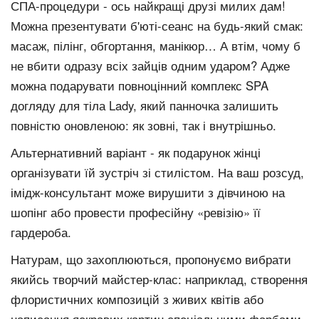
СПА-процедури - ось найкращі друзі милих дам!
Можна презентувати б'юті-сеанс на будь-який смак:
масаж, пілінг, обгортання, манікюр… А втім, чому б
не вбити одразу всіх зайців одним ударом? Адже
можна подарувати повноцінний комплекс SPA
догляду для тіла Lady, який панночка залишить
повністю оновленою: як зовні, так і внутрішньо.
Альтернативний варіант - як подарунок жінці
організувати їй зустріч зі стилістом. На ваш розсуд,
імідж-консультант може вирушити з дівчиною на
шопінг або провести професійну «ревізію» її
гардероба.
Натурам, що захоплюються, пропонуємо вибрати
якийсь творчий майстер-клас: наприклад, створення
флористичних композицій з живих квітів або