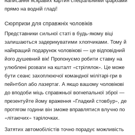
написання яскравих картин спеціальними фарбами
прямо на водній гладі!
Сюрпризи для справжніх чоловіків
Представники сильної статі в будь-якому віці
залишаються задерикуватими хлопчиками. Тому й
найкращий подарунок чоловікові — це відповідний
його душевний вік! Пропонуємо робити ставку на
улюблені розваги на кшталт «стрілялок». Це може
бути сеанс захоплюючої командної мілітарі-гри в
пейнтбол або лазертаг. А якщо вашому чоловікові
до вподоби міць справжньої вогнепальної зброї —
презентуйте йому враження «Гладкий стовбур», де
протягом години він зможе вправлятися влучно по
«літаючих» тарілочках.
Затятих автомобілістів точно порадує можливість