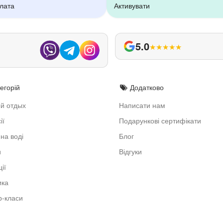
плата
Активувати
5.0
★
★
★
★
★
егорій
Додатково
й отдых
Написати нам
ії
Подарункові сертифікати
на воді
Блог
и
Відгуки
ії
ика
-класи