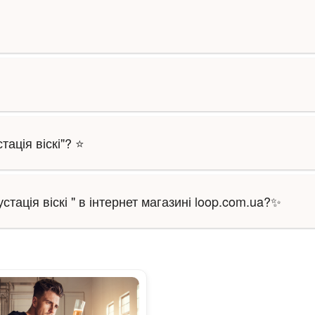
ація віскі"? ⭐
тація віскі " в інтернет магазині loop.com.ua?✨