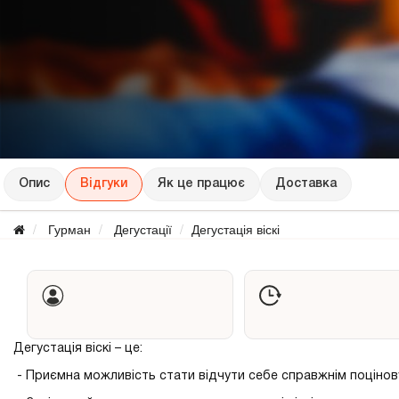
Опис
Відгуки
Як це працює
Доставка
Гурман
Дегустації
Дегустація віскі
Дегустація віскі – це:
- Приємна можливість стати відчути себе справжнім поцінов