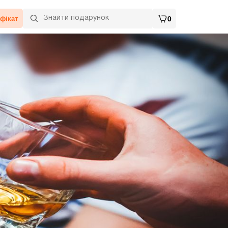
фікат
0