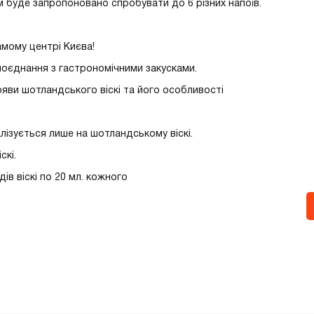
м буде запропоновано спробувати до 6 різних напоїв.
мому центрі Києва!
оєднання з гастрономічними закусками.
появи шотландського віскі та його особливості
алізується лише на шотландському віскі.
скі.
ів віскі по 20 мл. кожного