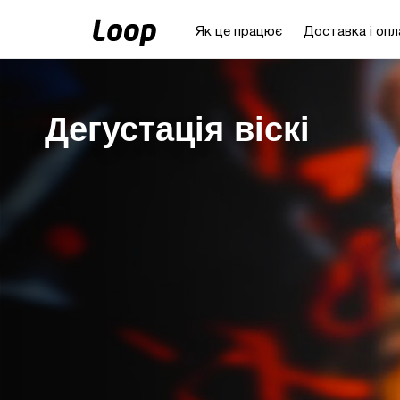
Як це працює
Доставка і опл
Дегустація віскі