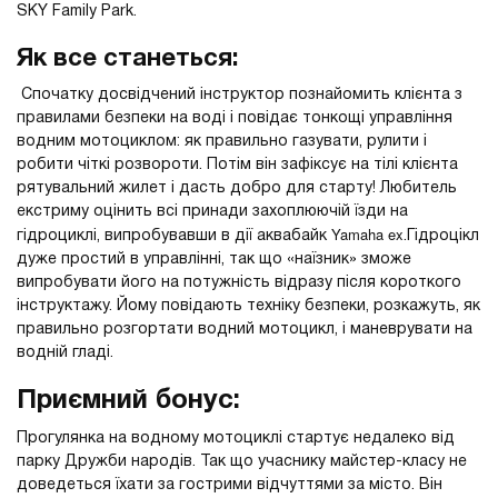
SKY Family Park.
Як все станеться:
Спочатку досвідчений інструктор познайомить клієнта з
правилами безпеки на воді і повідає тонкощі управління
водним мотоциклом: як правильно газувати, рулити і
робити чіткі розвороти. Потім він зафіксує на тілі клієнта
рятувальний жилет і дасть добро для старту! Любитель
екстриму оцінить всі принади захоплюючій їзди на
Yamaha ex
гідроциклі, випробувавши в дії аквабайк
.Гідроцікл
дуже простий в управлінні, так що «наїзник» зможе
випробувати його на потужність відразу після короткого
інструктажу. Йому повідають техніку безпеки, розкажуть, як
правильно розгортати водний мотоцикл, і маневрувати на
водній гладі.
Приємний бонус:
Прогулянка на водному мотоциклі стартує недалеко від
парку Дружби народів. Так що учаснику майстер-класу не
доведеться їхати за гострими відчуттями за місто. Він