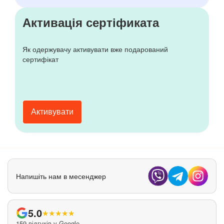
Активація сертіфиката
Як одержувачу активувати вже подарований
сертифікат
Активувати
Напишіть нам в месенджер
5.0
★
★
★
★
★
159 відгуків у Google