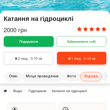
Катання на гідроциклі
2000 грн
Подарувати
Забронювати собі
2 люд.
|
10 хв
1 люд.
|
10 хв
👤
⏰
👤
⏰
Опис
Місце проведення
Фото
Відгуки
Як
Водні
Гідроцикли
Катання на гідроциклі