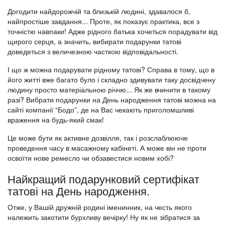
Догодити найдорожчій та близькій людині, здавалося б,
найпростіше завдання... Проте, як показує практика, все з
точністю навпаки! Адже рідного батька хочеться порадувати від
щирого серця, а значить, вибирати подарунки татові
доведеться з величезною часткою відповідальності.
І що ж можна подарувати рідному татові? Справа в тому, що в
його житті вже багато було і складно здивувати таку досвідчену
людину просто матеріальною річчю... Як же вчинити в такому
разі? Вибрати подарунки на День народження татові можна на
сайті компанії “Бодо”, де на Вас чекають приголомшливі
враження на будь-який смак!
Це може бути як активне дозвілля, так і розслаблююче
проведення часу в масажному кабінеті. А може він не проти
освоїти нове ремесло чи обзавестися новим хобі?
Найкращий подарунковий сертифікат
татові на День народження.
Отже, у Вашій дружній родині іменинник, на честь якого
належить закотити бурхливу вечірку! Ну як не зібратися за