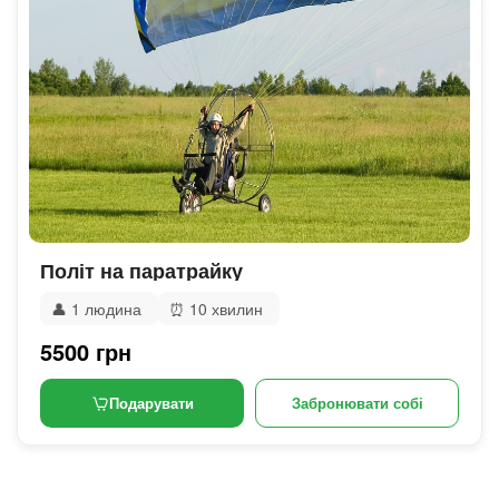
Політ на паратрайку
👤
1 людина
⏰
10 хвилин
5500 грн
Подарувати
Забронювати собі