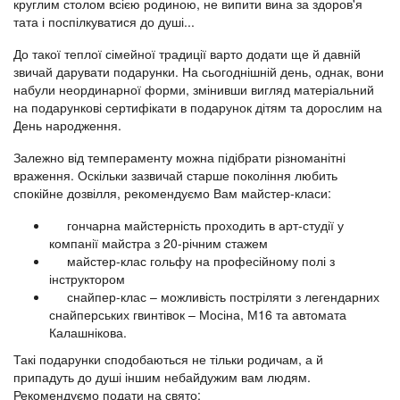
круглим столом всією родиною, не випити вина за здоров'я
тата і поспілкуватися до душі...
До такої теплої сімейної традиції варто додати ще й давній
звичай дарувати подарунки. На сьогоднішній день, однак, вони
набули неординарної форми, змінивши вигляд матеріальний
на подарункові сертифікати в подарунок дітям та дорослим на
День народження.
Залежно від темпераменту можна підібрати різноманітні
враження. Оскільки зазвичай старше покоління любить
спокійне дозвілля, рекомендуємо Вам майстер-класи:
гончарна майстерність проходить в арт-студії у
компанії майстра з 20-річним стажем
майстер-клас гольфу на професійному полі з
інструктором
снайпер-клас – можливість постріляти з легендарних
снайперських гвинтівок – Мосіна, М16 та автомата
Калашнікова.
Такі подарунки сподобаються не тільки родичам, а й
припадуть до душі іншим небайдужим вам людям.
Рекомендуємо подати на свято: