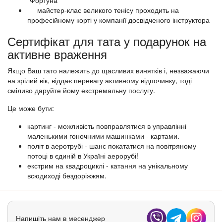
"Фортуна"
майстер-клас великого тенісу проходить на
професійному корті у компанії досвідченого інструктора
Сертифікат для тата у подарунок на
активне враження
Якщо Ваш тато належить до щасливих винятків і, незважаючи
на зрілий вік, віддає перевагу активному відпочинку, тоді
сміливо даруйте йому екстремальну послугу.
Це може бути:
картинг - можливість повправлятися в управлінні
маленькими гоночними машинками - картами.
політ в аеротрубі - шанс покататися на повітряному
потоці в єдиній в Україні аерорубі!
екстрим на квадроциклі - катання на унікальному
всюдиході бездоріжжям.
Напишіть нам в месенджер