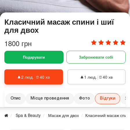
Класичний масаж спини і шиї
для двох
1800 грн
Подарувати
Забронювати собі
2 люд.
|
40 хв
1 люд.
|
40 хв
👤
⏰
👤
⏰
Опис
Місце проведення
Фото
Відгуки
Як
Spa & Beauty
Масаж для двох
Класичний масаж спини