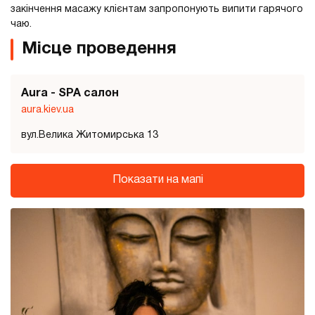
закінчення масажу клієнтам запропонують випити гарячого
чаю.
Місце проведення
Aura - SPA салон
aura.kiev.ua
вул.Велика Житомирська 13
Показати на мапі