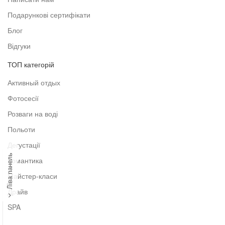
Подарункові сертифікати
Блог
Відгуки
ТОП категорій
Активный отдых
Фотосесії
Розваги на воді
Польоти
Дегустації
Ліва панель
Романтика
Майстер-класи
Драйв
SPA