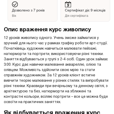
Дозволено з 7 років
Сертифікат діє 9 місяців
Вік
Дія сертифіката
Опис враження курс живопису
12 уроків живопису одного. Учень зможе займатися у
зручний для нього час у рамках графіку роботи арт-студії.
Початківець художник навчиться малювати пейзажі,
натюрморти та портрети, використовуючи різні техніки.
Заняття відбуваються у групі з 2-4 осіб. Один урок займає
3:00. Курс дає навички малювання аквареллю, олією та
олівцем. Можливість здійснити свою мрію та стати
справжнім художником. За 12 уроків клієнт встигне
вивчити теорію малювання у різних стилях та випробувати
різні техніки. Краєвиди при вечірньому та денному світлі, з
архітектурою та без, натюрморти на зближені та
контрастні кольори, всілякі портрети – все це можна буде
освоїти на практичних заняттях.
Як відбувається враження курс