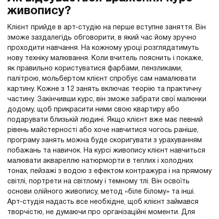
живопису?
Клієнт прийде в арт-студію на перше вступне заняття. Він
зможе заздалегідь обговорити, в який час йому зручно
проходити навчання. На кожному уроці розглядатимуть
нову техніку малювання. Коли вчитель пояснить і покаже,
як правильно користуватися фарбами, пензликами,
палітрою, мольбертом клієнт спробує сам намалювати
картину. Кожне з 12 занять включає теорію та практичну
частину. Закінчивши курс, він зможе забрати свої малюнки
додому, щоб прикрасити ними свою квартиру або
подарувати близькій людині. Якщо клієнт вже має певний
рівень майстерності або хоче навчитися чогось раніше,
програму занять можна буде скоригувати з урахуванням
побажань та навичок. На курсі живопису клієнт навчиться
малювати аквареллю натюрморти в теплих і холодних
тонах, пейзажі з водою з ефектом контражура і на прямому
світлі, портрети на світлому і темному тлі. Він освоїть
основи олійного живопису, метод «біле білому» та інші.
Арт-студія надасть все необхідне, щоб клієнт займався
творчістю, не думаючи про організаційні моменти. Для