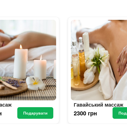
асаж
Гавайський массаж
н
2300 грн
Подарувати
Под