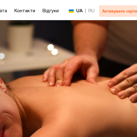
Активувати серти
ата
Контакти
Відгуки
UA
|
RU
ж