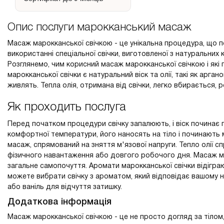
Опис послуги марокканський масаж
Масаж марокканської свічкою - це унікальна процедура, що п
використанні спеціальної свічки, виготовленої з натуральних
Розглянемо, чим корисний масаж марокканської свічкою і які
марокканської свічки є натуральний віск та олії, такі як арган
живлять. Тепла олія, отримана від свічки, легко вбирається
Як проходить послуга
Перед початком процедури свічку запалюють, і віск починає п
комфортної температури, його наносять на тіло і починають 
масаж, спрямований на зняття м'язової напруги. Тепло олії с
фізичного навантаження або довгого робочого дня. Масаж м
загальне самопочуття. Аромати марокканської свічки відігр
можете вибрати свічку з ароматом, який відповідає вашому 
або ваніль для відчуття затишку.
Додаткова інформація
Масаж марокканської свічкою - це не просто догляд за тілом