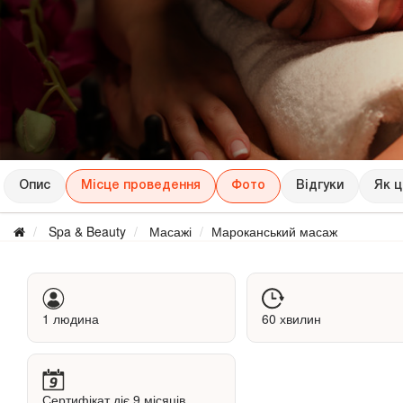
Опис
Місце проведення
Фото
Відгуки
Як 
Spa & Beauty
Масажі
Мароканський масаж
1 людина
60 хвилин
Сертифікат діє 9 місяців