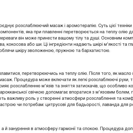
оєднує розслаблюючий масаж і аромотерапію. Суть цієї техніки 
 компонентів, яка при плавленні перетворюється на теплу олію д
 переваги він може принести вашому тілу та душі. Основним ко
ова, кокосова або ши. Ці інгредієнти надають шкірі м'якості та гл
, роблячи шкіру зволоженою, пружною та бархатистою.
лавитися, перетворюючись на теплу олію. Після того, як масло 
масаж. Процедура може включати як легкі розслаблюючі рухи, т
прияє розслабленню м'язів та зняття затискачів, що особливо к
арокканської свічкою допомагає впоратися з м'язовим болем,
ають важливу роль у створенні атмосфери розслаблення та комф
настрою чи потребам: цитрусові для бадьорості, лаванда для 
, а й занурення в атмосферу гармонії та спокою. Процедура до