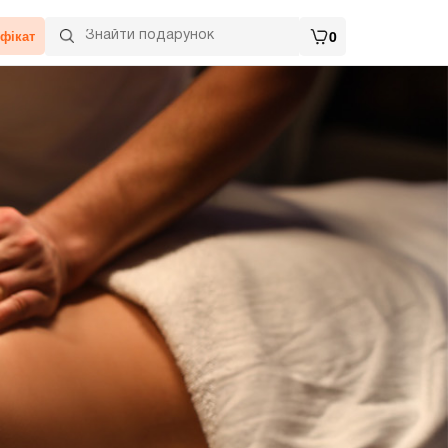
фікат
0