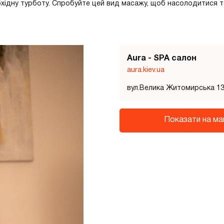
бхідну турботу. Спробуйте цей вид масажу, щоб насолодитися т
Aura - SPA салон
aura.kiev.ua
вул.Велика Житомирська 1
Показати на ма