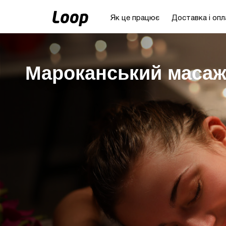
Як це працює
Доставка і опл
Мароканський маса