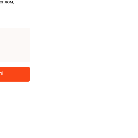
еплом,
3
пі