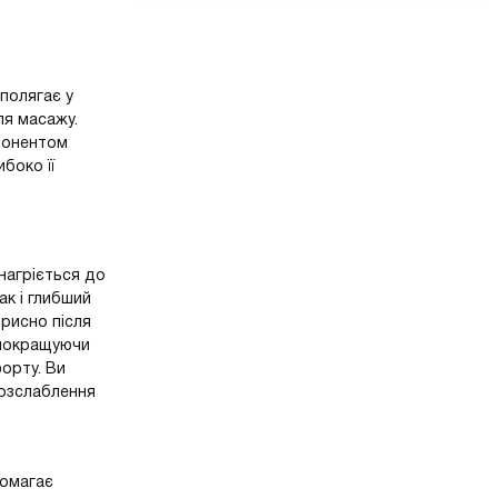
полягає у
ля масажу.
мпонентом
ибоко її
нагріється до
ак і глибший
орисно після
 покращуючи
орту. Ви
розслаблення
помагає