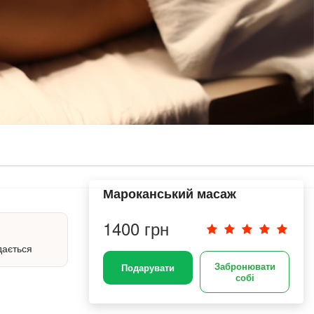
Мароканський масаж
1400 грн
дається
Забронювати
Подарувати
собі