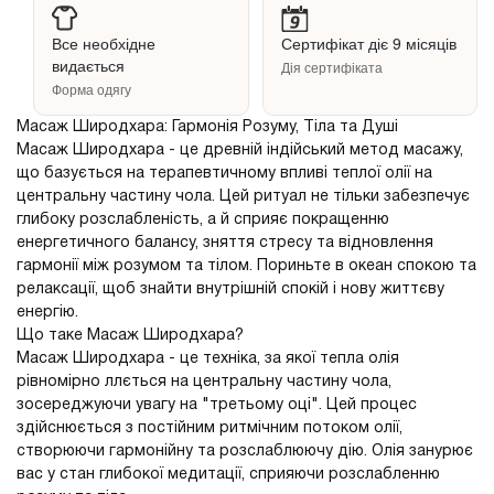
Все необхідне
Сертифікат діє 9 місяців
видається
Дія сертифіката
Форма одягу
Масаж Широдхара: Гармонія Розуму, Тіла та Душі
Масаж Широдхара - це древній індійський метод масажу,
що базується на терапевтичному впливі теплої олії на
центральну частину чола. Цей ритуал не тільки забезпечує
глибоку розслабленість, а й сприяє покращенню
енергетичного балансу, зняття стресу та відновлення
гармонії між розумом та тілом. Пориньте в океан спокою та
релаксації, щоб знайти внутрішній спокій і нову життєву
енергію.
Що таке Масаж Широдхара?
Масаж Широдхара - це техніка, за якої тепла олія
рівномірно ллється на центральну частину чола,
зосереджуючи увагу на "третьому оці". Цей процес
здійснюється з постійним ритмічним потоком олії,
створюючи гармонійну та розслаблюючу дію. Олія занурює
вас у стан глибокої медитації, сприяючи розслабленню