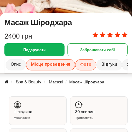
Масаж Шіродхара
2400 грн
Подарувати
Забронювати собі
Опис
Місце проведення
Фото
Відгуки
Як
Spa & Beauty
Масажі
Масаж Шіродхара
1 людина
30 хвилин
Учасників
Тривалість