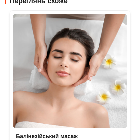
Переглянь схоже
Балінезійський масаж