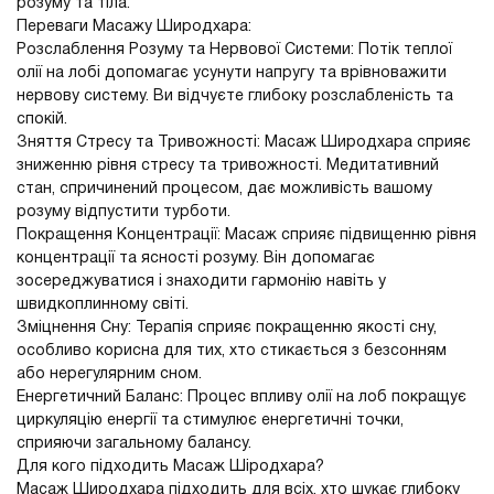
розуму та тіла.
Переваги Масажу Широдхара:
Розслаблення Розуму та Нервової Системи: Потік теплої
олії на лобі допомагає усунути напругу та врівноважити
нервову систему. Ви відчуєте глибоку розслабленість та
спокій.
Зняття Стресу та Тривожності: Масаж Широдхара сприяє
зниженню рівня стресу та тривожності. Медитативний
стан, спричинений процесом, дає можливість вашому
розуму відпустити турботи.
Покращення Концентрації: Масаж сприяє підвищенню рівня
концентрації та ясності розуму. Він допомагає
зосереджуватися і знаходити гармонію навіть у
швидкоплинному світі.
Зміцнення Сну: Терапія сприяє покращенню якості сну,
особливо корисна для тих, хто стикається з безсонням
або нерегулярним сном.
Енергетичний Баланс: Процес впливу олії на лоб покращує
циркуляцію енергії та стимулює енергетичні точки,
сприяючи загальному балансу.
Для кого підходить Масаж Шіродхара?
Масаж Широдхара підходить для всіх, хто шукає глибоку