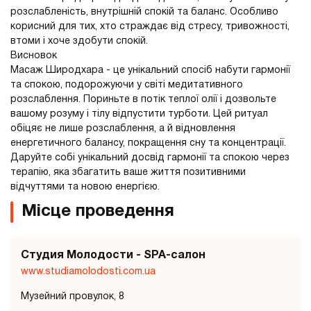
розслабленість, внутрішній спокій та баланс. Особливо
корисний для тих, хто страждає від стресу, тривожності,
втоми і хоче здобути спокій.
Висновок
Масаж Широдхара - це унікальний спосіб набути гармонії
та спокою, подорожуючи у світі медитативного
розслаблення. Пориньте в потік теплої олії і дозвольте
вашому розуму і тілу відпустити турботи. Цей ритуал
обіцяє не лише розслаблення, а й відновлення
енергетичного балансу, покращення сну та концентрації.
Даруйте собі унікальний досвід гармонії та спокою через
терапію, яка збагатить ваше життя позитивними
відчуттями та новою енергією.
Місце проведення
Студия Молодости - SPA-салон
www.studiamolodosti.com.ua
Музейний провулок, 8