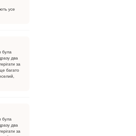
ють усе
я була
дразу два
терігати за
 ще багато
еселий,
я була
дразу два
терігати за