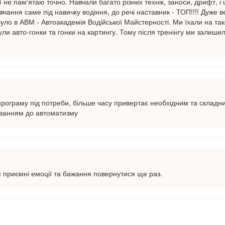
не пам'ятаю точно. Навчали багато різних технік, заноси, дрифт, і
вчання саме під навичку водіння, до речі наставник - ТОП!!!! Дуже в
було в АВМ - Автоакадемія Водійської Майстерності. Ми їхали на такс
були авто-гонки та гонки на картингу. Тому після тренінгу ми залиш
рограму під потреби, більше часу привертає необхідним та складн
юванням до автоматизму
я приємні емоції та бажання повернутися ще раз.