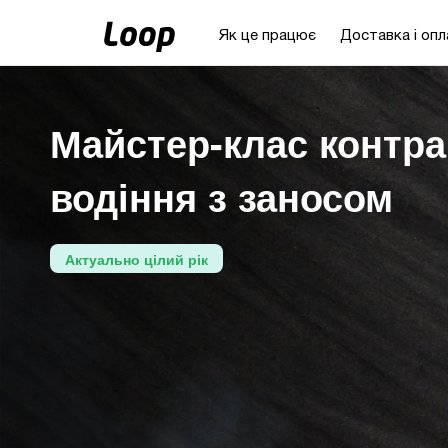
Як це працює
Доставка і опл
Майстер-клас контра
водіння з заносом
Актуально цілий рік