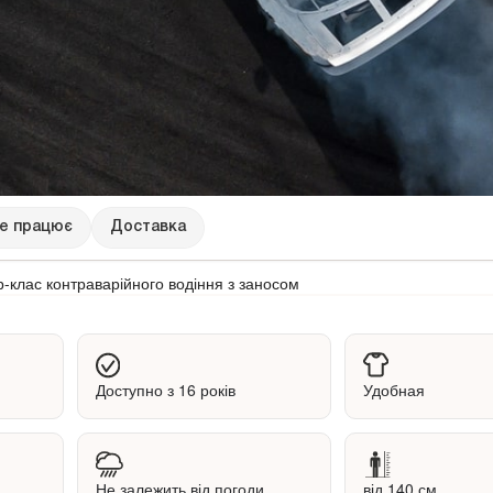
це працює
Доставка
-клас контраварійного водіння з заносом
Доступно з 16 років
Удобная
Не залежить від погоди
від 140 см.