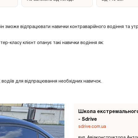
е він зможе відпрацювати навички контраварійного водіння та у
ер-класу клієнт опанує такі навички водіння як:
водіїв для відпрацювання необхідних навичок.
Школа екстремального
- Sdrive
sdrive.com.ua
вул. Авіаконструктора Анто