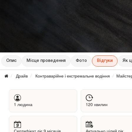
Опис
Місце проведення
Фото
Відгуки
Як 
Драйв
Контраварійне і екстремальне водіння
Майстер
1 людина
120 хвилин
Сертифікат діє 9 місяців
Актуально цілий рік