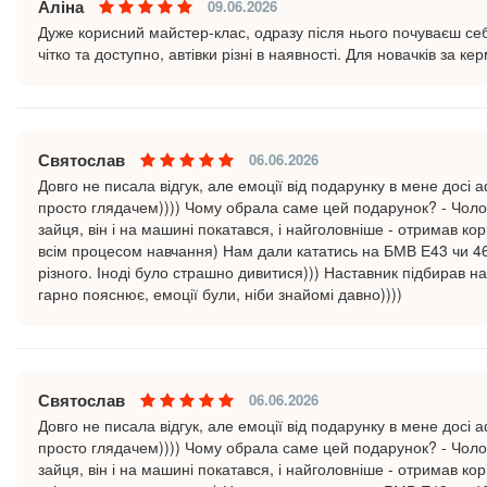
Аліна
09.06.2026
Дуже корисний майстер-клас, одразу після нього почуваєш с
чітко та доступно, автівки різні в наявності. Для новачків за к
Святослав
06.06.2026
Довго не писала відгук, але емоції від подарунку в мене досі а
просто глядачем)))) Чому обрала саме цей подарунок? - Чолові
зайця, він і на машині покатався, і найголовніше - отримав ко
всім процесом навчання) Нам дали кататись на БМВ Е43 чи 46 
різного. Іноді було страшно дивитися))) Наставник підбирав на
гарно пояснює, емоції були, ніби знайомі давно))))
Святослав
06.06.2026
Довго не писала відгук, але емоції від подарунку в мене досі а
просто глядачем)))) Чому обрала саме цей подарунок? - Чолові
зайця, він і на машині покатався, і найголовніше - отримав ко