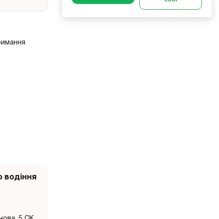
тримання
 водіння
нова, 5 СК