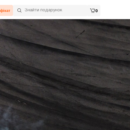
фікат
0