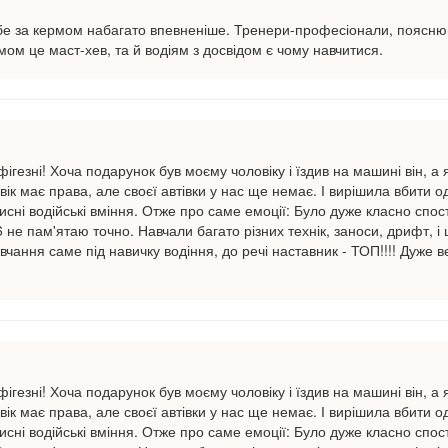
ебе за кермом набагато впевненіше. Тренери-професіонали, поясню
ермом це маст-хев, та й водіям з досвідом є чому навчитися.
фігезні! Хоча подарунок був моєму чоловіку і їздив на машині він, а 
к має права, але своєї автівки у нас ще немає. І вирішила вбити о
рисні водійські вміння. Отже про саме емоції: Було дуже класно спос
не пам'ятаю точно. Навчали багато різних технік, заноси, дрифт, і
вчання саме під навичку водіння, до речі наставник - ТОП!!!! Дуже в
фігезні! Хоча подарунок був моєму чоловіку і їздив на машині він, а 
к має права, але своєї автівки у нас ще немає. І вирішила вбити о
рисні водійські вміння. Отже про саме емоції: Було дуже класно спос