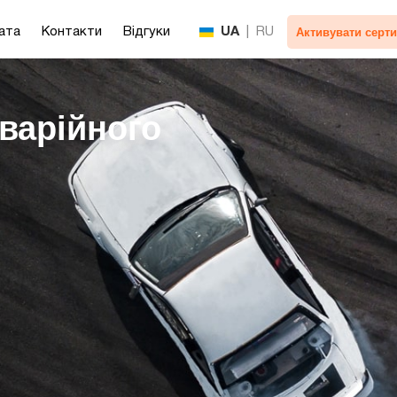
Активувати серти
ата
Контакти
Відгуки
UA
|
RU
варійного