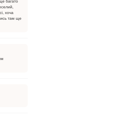
 ще багато
еселий,
і, хоча
ились там ще
им