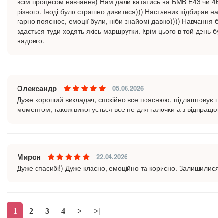
всім процесом навчання) Нам дали кататись на БМВ Е43 чи 46 
різного. Іноді було страшно дивитися))) Наставник підбирав на
гарно пояснює, емоції були, ніби знайомі давно)))) Навчання 
здається туди ходять якісь маршрутки. Крім цього в той день 
надовго.
Олександр
05.06.2026
Дуже хороший викладач, спокійно все пояснюю, підлаштовує п
моментом, також виконується все не для галочки а з відпрац
Мирон
22.04.2026
Дуже спасибі!) Дуже класно, емоційно та корисно. Залишилис
1
2
3
4
>
>|