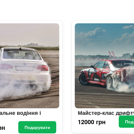
альне водіння і
Майстер-клас дрифт
12000 грн
Под
рн
Подарувати