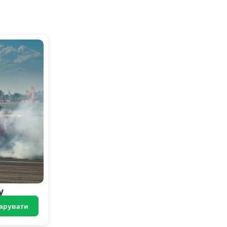
у
арувати