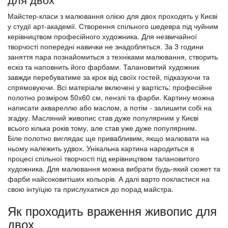
Майстер-класи з малювання олією для двох проходять у Києві
у студії арт-академії. Створення спільного шедевра під чуйним
керівництвом професійного художника. Для незвичайної
творчості попередні навички не знадобляться. За 3 години
заняття пара познайомиться з техніками малювання, створить
ескіз та наповнить його фарбами. Талановитий художник
завжди перебуватиме за крок від своїх гостей, підказуючи та
спрямовуючи. Всі матеріали включені у вартість: професійне
полотно розміром 50х60 см, пензлі та фарби. Картину можна
написати аквареллю або маслом, а потім - залишити собі на
згадку. Масляний живопис став дуже популярним у Києві
всього кілька років тому, але став уже дуже популярним.
Біле полотно виглядає ще привабливим, якщо малювати на
ньому належить удвох. Унікальна картина народиться в
процесі спільної творчості під керівництвом талановитого
художника. Для малювання можна вибрати будь-який сюжет та
фарби найсоковитіших кольорів. А далі варто покластися на
свою інтуїцію та прислухатися до порад майстра.
Як проходить враження живопис для
двох