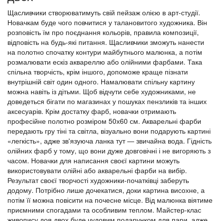
Щасливчики створюватимуть свій пейзаж олією в арт-студії.
Новачкам буде чого повчитися у талановитого художника. Він
розповість їм про поєднання кольорів, правила композиції,
відповість на будь-які питання. Щасливчики зможуть нанести
на полотно спочатку контури майбутнього малюнка, а потім
розмалювати ескіз аквареллю або олійними фарбами. Така
спільна творчість, крім іншого, допоможе краще пізнати
внутрішній світ один одного. Намалювати спільну картину
можна навіть із дітьми. Щоб відчути себе художниками, не
доведеться бігати по магазинах у пошуках пензликів та інших
аксесуарів. Крім достатку фарб, новачки отримають
професійне полотно розміром 50х60 см. Акварельні фарби
передають гру тіні та світла, візуально вони подарують картині
«легкість», адже зв'язуюча ланка тут — звичайна вода. Гідність
олійних фарб у тому, що вони дуже довговічні і не вигоряють з
часом. Новачки для написання своєї картини можуть
використовувати олійні або акварельні фарби на вибір.
Результат своєї творчості художники-початківці заберуть
додому. Потрібно лише дочекатися, доки картина висохне, а
потім її можна повісити на почесне місце. Від малюнка віятиме
приємними спогадами та особливим теплом. Майстер-клас
живопису доя двох буде чудовим подарунком для пари, адже