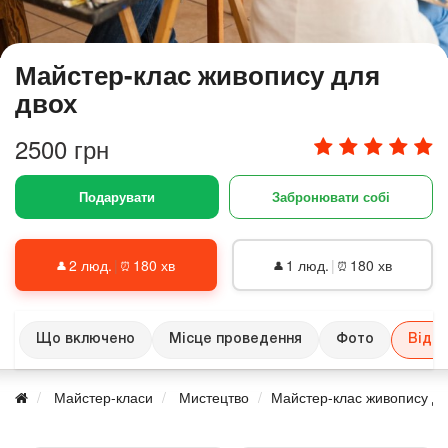
Майстер-клас живопису для
двох
2500 грн
Подарувати
Забронювати собі
2 люд.
|
180 хв
1 люд.
|
180 хв
👤
⏰
👤
⏰
Що включено
Місце проведення
Фото
Відгу
Майстер-класи
Мистецтво
Майстер-клас живопису дл