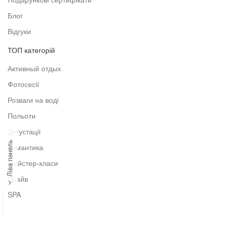
Блог
Відгуки
ТОП категорій
Активный отдых
Фотосесії
Розваги на воді
Польоти
Дегустації
Ліва панель
Романтика
Майстер-класи
Драйв
SPA