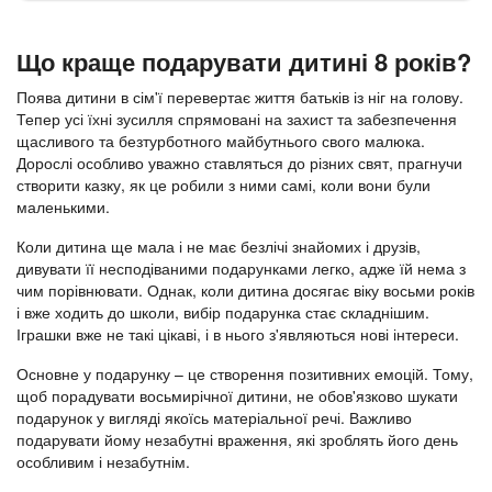
Що краще подарувати дитині 8 років?
Поява дитини в сім'ї перевертає життя батьків із ніг на голову.
Тепер усі їхні зусилля спрямовані на захист та забезпечення
щасливого та безтурботного майбутнього свого малюка.
Дорослі особливо уважно ставляться до різних свят, прагнучи
створити казку, як це робили з ними самі, коли вони були
маленькими.
Коли дитина ще мала і не має безлічі знайомих і друзів,
дивувати її несподіваними подарунками легко, адже їй нема з
чим порівнювати. Однак, коли дитина досягає віку восьми років
і вже ходить до школи, вибір подарунка стає складнішим.
Іграшки вже не такі цікаві, і в нього з'являються нові інтереси.
Основне у подарунку – це створення позитивних емоцій. Тому,
щоб порадувати восьмирічної дитини, не обов'язково шукати
подарунок у вигляді якоїсь матеріальної речі. Важливо
подарувати йому незабутні враження, які зроблять його день
особливим і незабутнім.