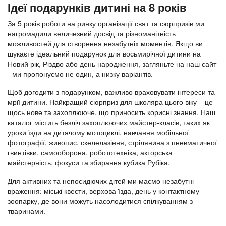
Ідеї подарунків дитині на 8 років
За 5 років роботи на ринку організації свят та сюрпризів ми
нагромадили величезний досвід та різноманітність
можливостей для створення незабутніх моментів. Якщо ви
шукаєте ідеальний подарунок для восьмирічної дитини на
Новий рік, Різдво або день народження, загляньте на наш сайт
- ми пропонуємо не один, а низку варіантів.
Щоб догодити з подарунком, важливо враховувати інтереси та
мрії дитини. Найкращий сюрприз для школяра цього віку – це
щось нове та захоплююче, що приносить корисні знання. Наш
каталог містить безліч захоплюючих майстер-класів, таких як
уроки їзди на дитячому мотоциклі, навчання мобільної
фотографії, живопис, скелелазіння, стрілянина з пневматичної
гвинтівки, самооборона, робототехніка, акторська
майстерність, фокуси та збирання кубика Рубіка.
Для активних та непосидючих дітей ми маємо незабутні
враження: міські квести, верхова їзда, день у контактному
зоопарку, де вони можуть насолодитися спілкуванням з
тваринами.