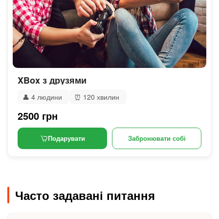
XBox з друзями
👤
4 людини
⏰
120 хвилин
2500 грн
Подарувати
Забронювати собі
Часто задавані питання