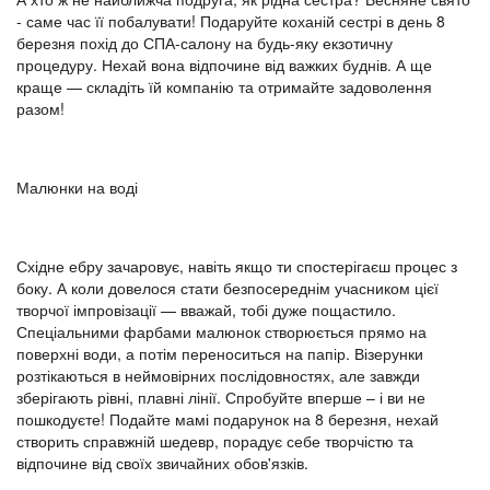
- саме час її побалувати! Подаруйте коханій сестрі в день 8
березня похід до СПА-салону на будь-яку екзотичну
процедуру. Нехай вона відпочине від важких буднів. А ще
краще — складіть їй компанію та отримайте задоволення
разом!
Малюнки на воді
Східне ебру зачаровує, навіть якщо ти спостерігаєш процес з
боку. А коли довелося стати безпосереднім учасником цієї
творчої імпровізації — вважай, тобі дуже пощастило.
Спеціальними фарбами малюнок створюється прямо на
поверхні води, а потім переноситься на папір. Візерунки
розтікаються в неймовірних послідовностях, але завжди
зберігають рівні, плавні лінії. Спробуйте вперше – і ви не
пошкодуєте! Подайте мамі подарунок на 8 березня, нехай
створить справжній шедевр, порадує себе творчістю та
відпочине від своїх звичайних обов'язків.