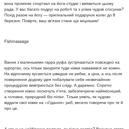
вона проміняє спортзал на йога-студію і виявиться цьому
рада. У вас багато подруг на роботі та з усіма чудові стосунки?
Похід разом на йогу — оригінальний подарунок колег до 8
березня. Повірте, ваш зв'язок стане ще міцнішим!
Fishmassage
Ванни з маленькими гарра руфа зустрічаються повсюдно на
курортах, ось тільки занурити туди ніжки наважився не кожен.
На відпочинку кусаються швидше не рибки, а ціна, а ось після
повернення додому ідея побалувати себе незвичайною
процедурою вивітрюється без сліду. А даремно. Спритні
створення ніжно лоскочуть п'ята, забезпечуючи найякісніший,
а головне, природний біо-пілінг. Тільки уявіть, як чудово
віддати свої ніжки на «з'їдання» риб, весело говорячи про те й
про це.
А хто ж не найближча подруга, як рідна сестра? Весняне свято