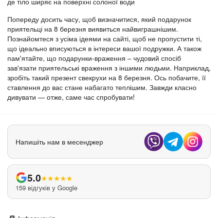
де тіло ширяє на поверхні солоної води
Попереду досить часу, щоб визначитися, який подарунок
приятельці на 8 березня виявиться найвиграшнішим.
Познайомтеся з усіма ідеями на сайті, щоб не пропустити ті,
що ідеально вписуються в інтереси вашої подружки. А також
пам'ятайте, що подарунки-враження – чудовий спосіб
зав'язати приятельські враження з іншими людьми. Наприклад,
зробіть такий презент свекрухи на 8 березня. Ось побачите, її
ставлення до вас стане набагато теплішим. Завжди класно
дивувати — отже, саме час спробувати!
Напишіть нам в месенджер
5.0
★
★
★
★
★
159 відгуків у Google