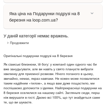
Яка ціна на Подарунки подрузі на 8
березня на loop.com.ua?
У даній категорії немає вражень.
Продовжити
Оригінальні подарунки подрузі на 8 березня
Як сіамські близнюки, їй богу: у компанії один одного час би
вже занудьгувати, але ви навіть у свято плануєте вибрати
хвилинку для приємної розмови. Нічого поганого в цьому,
звичайно, немає, якраз навпаки. Не кожен може похвалитися
таким надійним «тилом», а якщо вам дуже пощастило, ми
поспішаємо допомогти з ідеями. Найпрекрасніші подарунки на
8 березня оселилися на нашому сайті. Загляньте сюди, перш
ніж вирушати в гості. Даємо всі 100%, що тут знайдеться саме
те, що ви шукаєте.