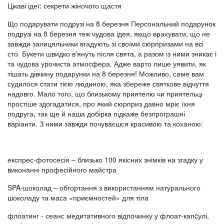
Цікаві ідеї: секрети жіночого щастя
Що подарувати подрузі на 8 березня Персональний подарунок
подрузі на 8 березня теж чудова ідея, якщо врахувати, що не
завжди залицяльники вгадують зі своїми сюрпризами на всі
сто. Букети швидко в'януть після свята, а разом із ними зникає і
та чудова урочиста атмосфера. Адже варто лише уявити, як
тішать дівчину подарунки на 8 березня! Можливо, саме вам
судилося стати тією людиною, яка збереже святкове відчуття
надовго. Мало того, що близькому приятелю чи приятельці
простіше здогадатися, про який сюрприз давно мріє їхня
подруга, так ще й наша добірка підкаже безпрограшні
варіанти. З ними завжди почуваєшся красивою та коханою:
експрес-фотосесія – близько 100 якісних знімків на згадку у
виконанні професійного майстра
SPA-шоколад – обгортання з використанням натурального
шоколаду та маса «приємностей» для тіла
флоатинг - сеанс медитативного відпочинку у флоат-капcулі,