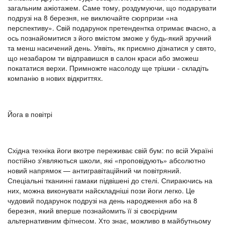
загальним ажіотажем. Саме тому, роздумуючи, що подарувати
подрузі на 8 березня, не виключайте сюрпризи «на
перспективу». Свій подарунок претендентка отримає вчасно, а
ось познайомитися з його вмістом зможе у будь-який зручний
та менш насичений день. Уявіть, як приємно дізнатися у свято,
що незабаром ти відправишся в салон краси або зможеш
покататися верхи. Примножте насолоду ще трішки - складіть
компанію в нових відкриттях.
Йога в повітрі
Східна техніка йоги вкотре переживає свій бум: по всій Україні
постійно з'являються школи, які «проповідують» абсолютно
новий напрямок — антигравітаційний чи повітряний.
Спеціальні тканинні гамаки підвішені до стелі. Спираючись на
них, можна виконувати найскладніші пози йоги легко. Це
чудовий подарунок подрузі на день народження або на 8
березня, який вперше познайомить її зі своєрідним
альтернативним фітнесом. Хто знає, можливо в майбутньому