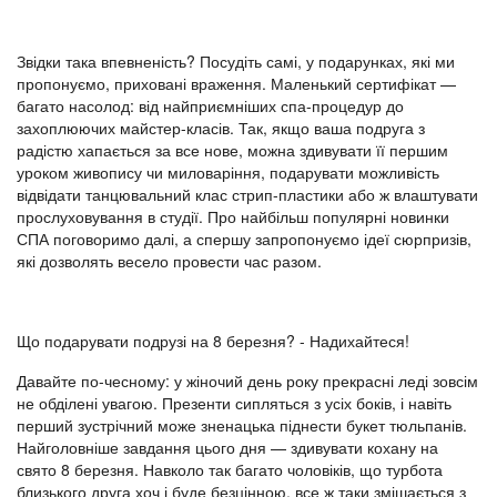
Звідки така впевненість? Посудіть самі, у подарунках, які ми
пропонуємо, приховані враження. Маленький сертифікат —
багато насолод: від найприємніших спа-процедур до
захоплюючих майстер-класів. Так, якщо ваша подруга з
радістю хапається за все нове, можна здивувати її першим
уроком живопису чи миловаріння, подарувати можливість
відвідати танцювальний клас стрип-пластики або ж влаштувати
прослуховування в студії. Про найбільш популярні новинки
СПА поговоримо далі, а спершу запропонуємо ідеї сюрпризів,
які дозволять весело провести час разом.
Що подарувати подрузі на 8 березня? - Надихайтеся!
Давайте по-чесному: у жіночий день року прекрасні леді зовсім
не обділені увагою. Презенти сипляться з усіх боків, і навіть
перший зустрічний може зненацька піднести букет тюльпанів.
Найголовніше завдання цього дня — здивувати кохану на
свято 8 березня. Навколо так багато чоловіків, що турбота
близького друга хоч і буде безцінною, все ж таки змішається з