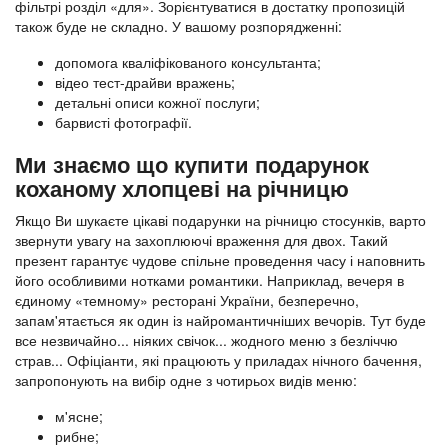
фільтрі розділ «для». Зорієнтуватися в достатку пропозицій
також буде не складно. У вашому розпорядженні:
допомога кваліфікованого консультанта;
відео тест-драйви вражень;
детальні описи кожної послуги;
барвисті фотографії.
Ми знаємо що купити подарунок
коханому хлопцеві на річницю
Якщо Ви шукаєте цікаві подарунки на річницю стосунків, варто
звернути увагу на захоплюючі враження для двох. Такий
презент гарантує чудове спільне проведення часу і наповнить
його особливими нотками романтики. Наприклад, вечеря в
єдиному «темному» ресторані України, безперечно,
запам'ятається як один із найромантичніших вечорів. Тут буде
все незвичайно... ніяких свічок... жодного меню з безліччю
страв... Офіціанти, які працюють у приладах нічного бачення,
запропонують на вибір одне з чотирьох видів меню:
м'ясне;
рибне;