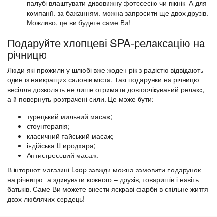
палубі влаштувати дивовижну фотосесію чи пікнік! А для
компанії, за бажанням, можна запросити ще двох друзів.
Можливо, це ви будете саме Ви!
Подаруйте хлопцеві SPA-релаксацію на
річницю
Люди які прожили у шлюбі вже жоден рік з радістю відвідають
один із найкращих салонів міста. Такі подарунки на річницю
весілля дозволять не лише отримати довгоочікуваний релакс,
а й повернуть розтрачені сили. Це може бути:
турецький мильний масаж;
стоунтерапія;
класичний тайський масаж;
індійська Широдхара;
Антистресовий масаж.
В інтернет магазині Loop завжди можна замовити подарунок
на річницю та здивувати кожного – друзів, товаришів і навіть
батьків. Саме Ви можете внести яскраві фарби в спільне життя
двох люблячих сердець!