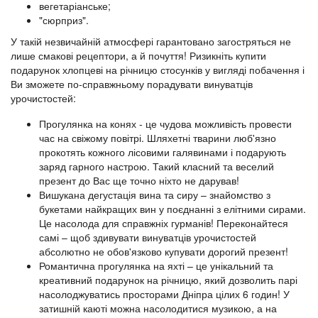
вегетаріанське;
"сюрприз".
У такій незвичайній атмосфері гарантовано загостряться не
лише смакові рецептори, а й почуття! Ризикніть купити
подарунок хлопцеві на річницю стосунків у вигляді побачення і
Ви зможете по-справжньому порадувати винуватців
урочистостей:
Прогулянка на конях - це чудова можливість провести
час на свіжому повітрі. Шляхетні тварини люб'язно
прокотять кожного лісовими галявинами і подарують
заряд гарного настрою. Такий класний та веселий
презент до Вас ще точно ніхто не дарував!
Вишукана дегустація вина та сиру – знайомство з
букетами найкращих вин у поєднанні з елітними сирами.
Це насолода для справжніх гурманів! Переконайтеся
самі – щоб здивувати винуватців урочистостей
абсолютно не обов'язково купувати дорогий презент!
Романтична прогулянка на яхті – це унікальний та
креативний подарунок на річницю, який дозволить парі
насолоджуватись просторами Дніпра цілих 6 годин! У
затишній каюті можна насолодитися музикою, а на