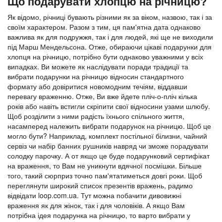
Що подарувати хлопцю на річницю?
Як відомо, річниці бувають різними як за віком, назвою, так і за
своїм характером. Разом з тим, ця пам'ятна дата однаково
важлива як для подружжя, так і для людей, які ще не виходили
під Марш Мендельсона. Отже, обираючи цікаві подарунки для
хлопця на річницю, потрібно бути однаково уважними у всіх
випадках. Ви можете як наслідувати поради традиції та
вибрати подарунки на річницю відносин стандартного
формату або довіритися новомодним течіям, віддавши
перевагу враженню. Отже, Ви вже йдете пліч-о-пліч кілька
років або навіть встигли скріпити свої відносини узами шлюбу.
Щоб розділити з ними радість їхнього спільного життя,
насамперед належить вибрати подарунок на річницю. Щоб це
могло бути? Наприклад, комплект постільної білизни, чайний
сервіз чи набір банних рушників навряд чи зможе порадувати
солодку парочку. А от якщо це буде подарунковий сертифікат
на враження, то Вам не уникнути вдячної посмішки. Більше
того, такий сюрприз точно пам'ятатиметься довгі роки. Щоб
переглянути широкий список презентів вражень, радимо
відвідати loop.com.ua. Тут можна побачити дивовижні
враження як для жінок, так і для чоловіків. А якщо Вам
потрібна ідея подарунка на річницю, то варто вибрати у