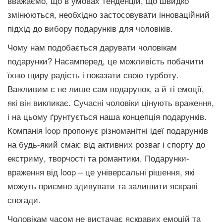
вважаємо, що в умовах тенденцій, що швидко
змінюються, необхідно застосовувати інноваційний
підхід до вибору подарунків для чоловіків.
Чому нам подобається дарувати чоловікам
подарунки? Насамперед, це можливість побачити
їхню щиру радість і показати свою турботу.
Важливим є не лише сам подарунок, а й ті емоції,
які він викликає. Сучасні чоловіки цінують враження,
і на цьому ґрунтується наша концепція подарунків.
Компанія loop пропонує різноманітні ідеї подарунків
на будь-який смак: від активних розваг і спорту до
екстриму, творчості та романтики. Подарунки-
враження від loop – це універсальні рішення, які
можуть приємно здивувати та залишити яскраві
спогади.
Чоловікам часом не вистачає яскравих емоцій та