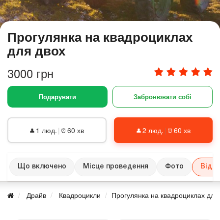
Прогулянка на квадроциклах
для двох
3000 грн
Подарувати
Забронювати собі
1 люд.
|
60 хв
2 люд.
|
60 хв
👤
⏰
👤
⏰
Що включено
Місце проведення
Фото
Відгу
Драйв
Квадроцикли
Прогулянка на квадроциклах для