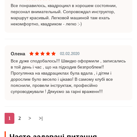
Все понравилось, квадроцикл в хорошем состоянии,
персонал внимательный. Сопровождал инструктор,
маршрут красивый. Легковой машиной там ехать
некомфортно, квадриком - легко :-)
Олена
02.02.2020
Все дуже сподобалось!!! Швидко оформили , записались
в той день і час , що на підходив безпроблем!!
Прогулянка на квадрациклах була вдала , і дітям і
дорослим було весело і цікаво! В самому клубі все
пояснили, провели інструктаж, професійно
супроводжували ! Дякуємо за гарні враженн!!!
1
2
>
>|
Часто задавані питання