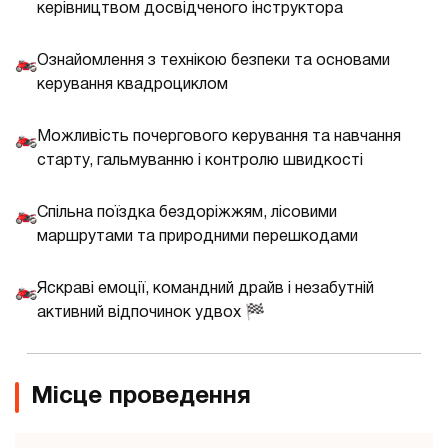
керівництвом досвідченого інструктора
Ознайомлення з технікою безпеки та основами
🏍️
керування квадроциклом
Можливість почергового керування та навчання
🏍️
старту, гальмуванню і контролю швидкості
Спільна поїздка бездоріжжям, лісовими
🏍️
маршрутами та природними перешкодами
Яскраві емоції, командний драйв і незабутній
🏍️
активний відпочинок удвох 🏁
Місце проведення