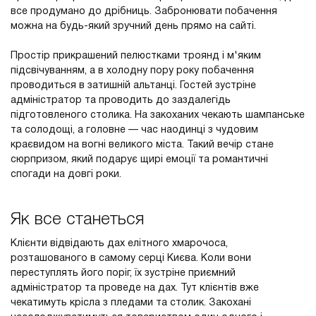
все продумано до дрібниць. Забронювати побачення
можна на будь-який зручний день прямо на сайті.
Простір прикрашений пелюстками троянд і м'яким
підсвічуванням, а в холодну пору року побачення
проводиться в затишній альтанці. Гостей зустріне
адміністратор та проводить до заздалегідь
підготовленого столика. На закоханих чекають шампанське
та солодощі, а головне — час наодинці з чудовим
краєвидом на вогні великого міста. Такий вечір стане
сюрпризом, який подарує щирі емоції та романтичні
спогади на довгі роки.
Як все станеться
Клієнти відвідають дах елітного хмарочоса,
розташованого в самому серці Києва. Коли вони
переступлять його поріг, їх зустріне приємний
адміністратор та проведе на дах. Тут клієнтів вже
чекатимуть крісла з пледами та столик. Закохані