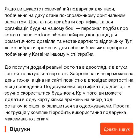
Якщо ви шукаєте незвичайний подарунок для пари,
побачення на даху стане по-справжньому оригінальним
варіантом. Достатньо придбати сертифікат, а вся
організація буде на нашому боці — персонал подбає про
кожен нюанс. На loop зібрані найкращі концепції для
романтичного дозвілля та нестандартного відпочинку. Тут
легко вибрати враження для себе чи близьких, підібрати
побачення у Києві чи іншому місті України.
До послуги додані реальні фото та відеоогляд, є відгуки
гостей та актуальна вартість. Забронювати вечір можна на
день тижня, а ціна на сайті повністю відповідає вартості на
місці проведення. Подарунковий сертифікат діє довго, і їм
зручно скористатися будь-коли. Крім того, ви можете
додати в одну карту кілька вражень на вибір, тоді
остаточне рішення залишиться за одержувачами. Проста
інструкція у комплекті зробить використання подарунка
максимально легким.
Відгуки
Додати відгук