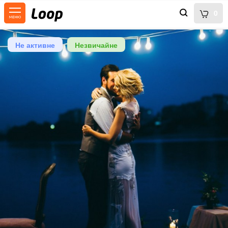
0
Не активне
Незвичайне