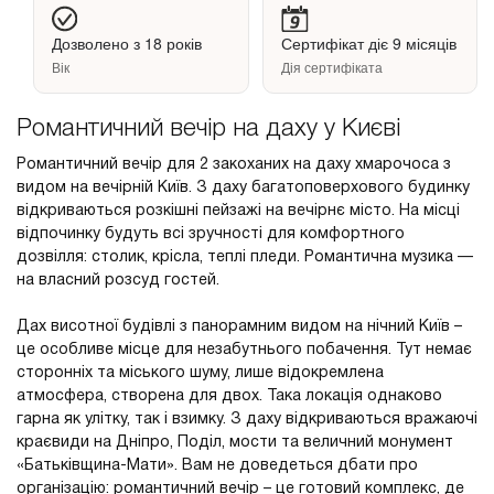
Дозволено з 18 років
Сертифікат діє 9 місяців
Вік
Дія сертифіката
Романтичний вечір на даху у Києві
Романтичний вечір для 2 закоханих на даху хмарочоса з
видом на вечірній Київ. З даху багатоповерхового будинку
відкриваються розкішні пейзажі на вечірнє місто. На місці
відпочинку будуть всі зручності для комфортного
дозвілля: столик, крісла, теплі пледи. Романтична музика —
на власний розсуд гостей.
Дах висотної будівлі з панорамним видом на нічний Київ –
це особливе місце для незабутнього побачення. Тут немає
сторонніх та міського шуму, лише відокремлена
атмосфера, створена для двох. Така локація однаково
гарна як улітку, так і взимку. З даху відкриваються вражаючі
краєвиди на Дніпро, Поділ, мости та величний монумент
«Батьківщина-Мати». Вам не доведеться дбати про
організацію: романтичний вечір – це готовий комплекс, де