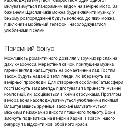
насолоджуватимуться товариством один одного і
милуватимуться панорамним видом на вечірнє місто. За
бажанням Щасливчиків можна буде включити музику. У
їхньому розпорядженні будуть колонки, до яких можна
підключити мобільний телефон і насолоджуватися
улюбленими піснями.
Приємний бонус
Можливість романтичного дозвілля у зручних кріслах на
даху хмарочоса. Мерехтіння свічок, приглушена музика,
гарний вигляд налаштують на романтичний лад. Гостям
також будуть надані 2 теплі пледи, які вбережуть від
вечірньої прохолоди. Для створення особливої ​​атмосфери
гості можуть заздалегідь підготувати та принести музичні
композиції, які асоціюються з їхніми стосунками. Протягом
вечора вони насолоджуватимуться улюбленими піснями!
Влаштувавшись зручніше, закохані милуватимуться
міськими пейзажами з висоти пташиного польоту. Вони
зможуть подивитись на вечірній Харків із зовсім іншого
ракурсу та відкрити нові обрії його краси.