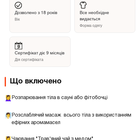
Дозволено з 18 років
Все необхідне
видається
Вік
Форма одягу
Сертифікат діє 9 місяців
Дія сертифіката
Що включено
Розпарювання тіла в сауні або фітобочці
💆‍♀️
Розслаблячий масаж всього тіла з використанням
🧖‍♀️
ефірних аромамасел
Чаювання "Трав'яний чай з медом"
💆‍♀️