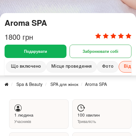
Aroma SPA
1800 грн
Подарувати
Забронювати собі
Що включено
Місце проведення
Фото
Відгу
Spa & Beauty
SPA для жінок
Aroma SPA
1 людина
100 хвилин
Учасників
Тривалість