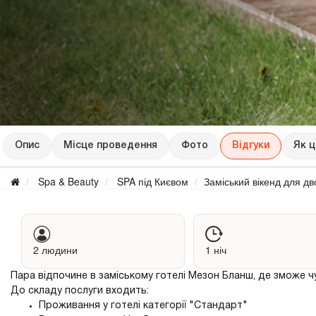
Опис
Місце проведення
Фото
Відгуки
Як 
Spa & Beauty
SPA під Києвом
Заміський вікенд для дв
2 людини
1 ніч
Пара відпочине в заміському готелі Мезон Бланш, де зможе чу
До складу послуги входить:
Проживання у готелі категорії "Стандарт"