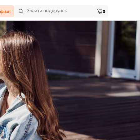
фікат
0