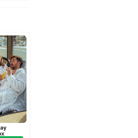
day
ох