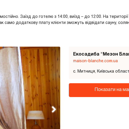
стійно. Заїзд до готелю з 14:00, виїзд – до 12:00. На територі
ак само додаткову плату клієнти зможуть відвідати сауну, солян
Екосадиба "Мезон Бла
maison-blanche.com.ua
с. Митниця, Київська облас
Показати на ма