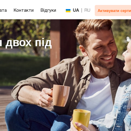
Активувати серти
ата
Контакти
Відгуки
UA
|
RU
 двох під