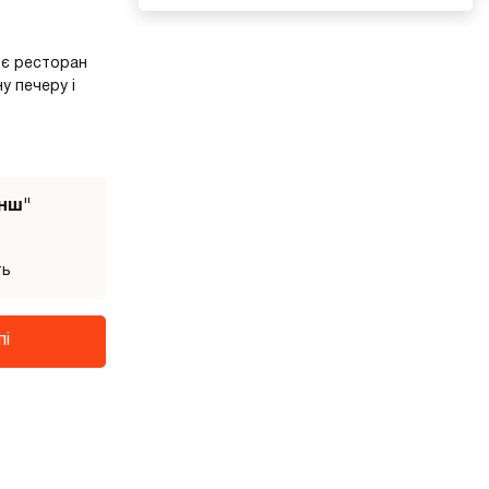
ї є ресторан
у печеру і
нш"
ть
пі