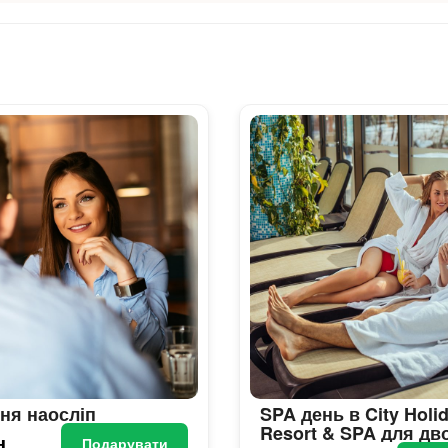
ня наосліп
SPA день в City Holi
Resort & SPA для дв
н
Подарувати