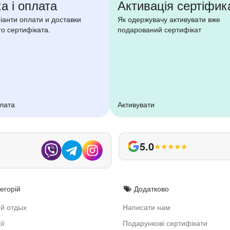
а і оплата
Активація сертіфик
ріанти оплати и доставки
Як одержувачу активувати вже
о сертифіката.
подарований сертифікат
плата
Активувати
5.0
★
★
★
★
★
егорій
Додатково
й отдых
Написати нам
ії
Подарункові сертифікати