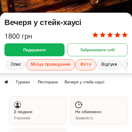
Вечеря у стейк-хаусі
1800 грн
Подарувати
Забронювати собі
Опис
Місце проведення
Фото
Відгуки
Як
Гурман
Ресторани
Вечеря у стейк-хаусі
2 людини
Не обмежено
Учасників
Тривалість