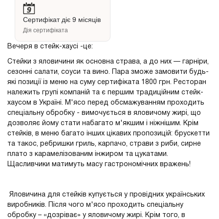
Сертифікат діє 9 місяців
Дія сертифіката
Вечеря в стейк-хаусі -це:
Стейки з яловичини як основна страва, а до них — гарніри,
сезонні салати, соуси та вино. Пара зможе замовити будь-
які позиції із меню на суму сертифіката 1800 грн. Ресторан
належить групі компаній та є першим традиційним стейк-
хаусом в Україні. М'ясо перед обсмажуванням проходить
спеціальну обробку - вимочується в яловичому жирі, що
дозволяє йому стати набагато м'якшим і ніжнішим. Крім
стейків, в меню багато інших цікавих пропозицій: брускетти
та такос, ребришки гриль, карпачо, страви з риби, сирне
плато з карамелізованим інжиром та цукатами.
Щасливчики матимуть масу гастрономічних вражень!
Яловичина для стейків купується у провідних українських
виробників. Після чого м'ясо проходить спеціальну
обробку – «дозріває» у яловичому жирі. Крім того, в