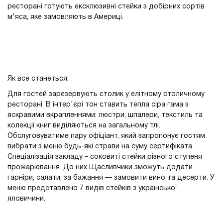
ресторані готують ексклюзивні стейки з добірних сортів
м'яса, яке замовляють в Америці.
Як все станеться:
Для гостей зарезервують столик у елітному столичному
ресторані. В інтер'єрі тон ставить тепла сіра гама з
яскравими вкрапленнями: люстри, шпалери, текстиль та
колекції книг виділяються на загальному тлі.
Обслуговуватиме пару офіціант, який запропонує гостям
вибрати з меню будь-які страви на суму сертифіката.
Спеціалізація закладу – соковиті стейки різного ступеня
прожарювання. До них Щасливчики зможуть додати
гарніри, салати, за бажання — замовити вино та десерти. У
меню представлено 7 видів стейків з української
яловичини.