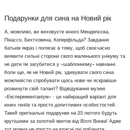
Подарунки для сина на Новий рік
А, можливо, ви виховуєте юного Менделєєва,
Пікассо, Бехтховена, Коперфільда? Завдання
батьків якраз і полягає в тому, щоб своєчасно
виявити сильні сторони свого маленького унікуму та
не дати їм загубитися у «шаблонному» навчанні.
Коли ще, як не Новий рік, здивувати свого сина
можливістю спробувати щось нове чи яскравіше
розвинути свій талант? Відвідування музею
«Експерементаніум» - це найкращий варіант для
юних геніїв та просто допитливих особистостей.
Такий оригінальні подарунки на 23 лютого будуть
крутішими за золотий квиток від Віллі Вонка! Адже
тут можна не просто на власні очі побачити