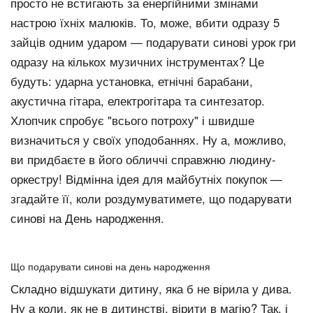
просто не встигають за енергійними змінами
настрою їхніх малюків. То, може, вбити одразу 5
зайців одним ударом — подарувати синові урок гри
одразу на кількох музичних інструментах? Це
будуть: ударна установка, етнічні барабани,
акустична гітара, електрогітара та синтезатор.
Хлопчик спробує "всього потроху" і швидше
визначиться у своїх уподобаннях. Ну а, можливо,
ви придбаєте в його обличчі справжню людину-
оркестру! Відмінна ідея для майбутніх покупок —
згадайте її, коли роздумуватимете, що подарувати
синові на День народження.
Що подарувати синові на день народження
Складно відшукати дитину, яка б не вірила у дива.
Ну а коли, як не в дитинстві, вірити в магію? Так, і