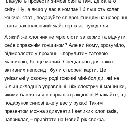
планують провести зимові свята там, де багато
снігу. Ну, а якщо у вас в компанії більшість колег
жіночої статі, подаруйте співробітницям на новорічні
свята захоплюючий майстер-клас рукоділля.
А який же хлопчик не мріє сісти за кермо та відчути
себе справжнім гонщиком? Але ви йому, зрозуміло,
відмовляєте у проханні «порулити» татовою
машиною, бо ще малий. Спеціально для таких
активних непосид і були створені карти. Це
унікальні у своєму роді гоночні міні-боліди, які не
більш складні в управлінні, ніж електричні машинки,
якими бавляться в парках атракціонів! Вважайте, що
подарунок синові вже у вас у руках! Таким
презентом можна здивувати і великих хлопчаків,
наприклад – привітати на Новий рік свекра.