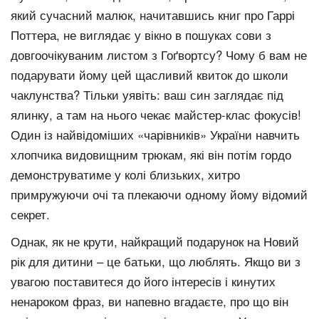
який сучасний малюк, начитавшись книг про Гаррі
Поттера, не виглядає у вікно в пошуках сови з
довгоочікуваним листом з Гоґвортсу? Чому б вам не
подарувати йому цей щасливий квиток до школи
чаклунства? Тільки уявіть: ваш син заглядає під
ялинку, а там на нього чекає майстер-клас фокусів!
Один із найвідоміших «чарівників» України навчить
хлопчика видовищним трюкам, які він потім гордо
демонструватиме у колі близьких, хитро
примружуючи очі та плекаючи одному йому відомий
секрет.
Однак, як не крути, найкращий подарунок на Новий
рік для дитини – це батьки, що люблять. Якщо ви з
увагою поставитеся до його інтересів і кинутих
ненароком фраз, ви напевно вгадаєте, про що він