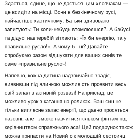
Здається, єдине, що не дається цим хлопчакам —
це всидіти на місці. Вони в безкінечному русі,
найчастіше хаотичному. Батьки здивовано
запитують: Ти коли-небудь втомлюєшся?. А бабусі
та дідусі навперебій зітхають: «Їх би енергію, та у
правильне русло!». А чому б і ні? Давайте
спробуємо разом відшукати для ваших синів те
саме «правильне русло»!
Напевно, кожна дитина надзвичайно зрадіє,
виявивши під ялинкою можливість проявити весь
свій запал в активній розвазі! Наприклад, це
можливо урок з катання на роликах. Ваш син не
тільки виплесне запас енергії, що давно просяться
назовні, але і зможе навчитися кільком фінтам під
керівництвом справжнього аса! Цей подарунок також
можна припасти на Новий рік молодшій сестричці