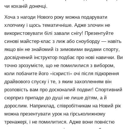
чи коханій донечці.
Хоча з нагоди Нового року можна подарувати
хлопчику і щось тематичніше. Адже злочин не
використовувати білі завали снігу! Презентуйте
синові майстер-клас з лиж або сноуборду — навіть
якщо він не знайомий із зимовими видами спорту,
досвідчений інструктор подбає про нові навички. Ви
точно зрозумієте, що не помилилися з вибором,
коли побачите його «іскристі» очі після підкорення
драйвового спуску і те, з яким захопленням він
розповість вам про досконалий подвиг! Спортивний
сюрприз припаде до душі не лише дітям, а й
дорослим. Наприклад, співробітникам на Новий рік
можна презентувати урок на гірськолижному
тренажері, і не помилитися. Адже вони повністю