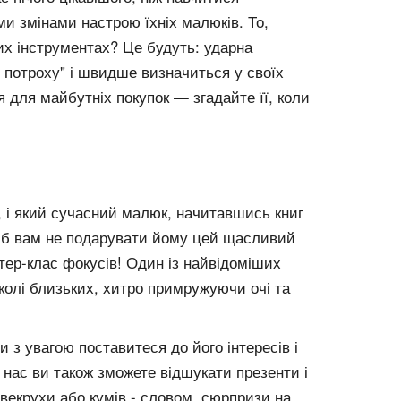
ми змінами настрою їхніх малюків. То,
их інструментах? Це будуть: ударна
го потроху" і швидше визначиться у своїх
 для майбутніх покупок — згадайте її, коли
к, і який сучасний малюк, начитавшись книг
му б вам не подарувати йому цей щасливий
стер-клас фокусів! Один із найвідоміших
колі близьких, хитро примружуючи очі та
 з увагою поставитеся до його інтересів і
У нас ви також зможете відшукати презенти і
 свекрухи або кумів - словом, сюрпризи на