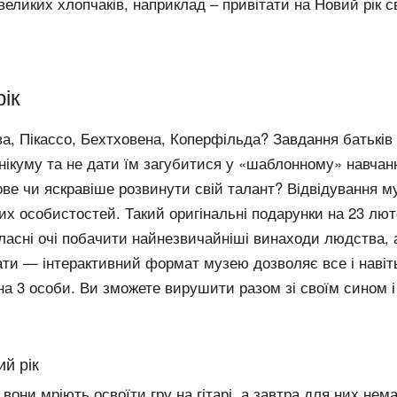
еликих хлопчаків, наприклад – привітати на Новий рік с
ік
, Пікассо, Бехтховена, Коперфільда? Завдання батьків 
нікуму та не дати їм загубитися у «шаблонному» навчанн
ве чи яскравіше розвинути свій талант? Відвідування 
вих особистостей. Такий оригінальні подарунки на 23 лют
ласні очі побачити найнезвичайніші винаходи людства, а
ати — інтерактивний формат музею дозволяє все і навіть 
на 3 особи. Ви зможете вирушити разом зі своїм сином і
й рік
 вони мріють освоїти гру на гітарі, а завтра для них нема