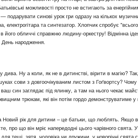
атьківські можливості просто не встигають за енергійни
— подарувати синові урок гри одразу на кількох музичн
ара, електрогітара та синтезатор. Хлопчик спробує "всьо
в його обличчі справжню людину-оркестру! Відмінна ідея
 День народження.
у дива. Ну а коли, як не в дитинстві, вірити в магію? Та
пошуках сови з довгоочікуваним листом з Гоґвортсу? Чо
 ваш син заглядає під ялинку, а там на нього чекає май
овищним трюкам, які він потім гордо демонструватиме у 
 Новий рік для дитини – це батьки, що люблять. Якщо ви
е, про що він мріє напередодні цього чарівного свята. 
 для тещі, зятя, чоловіка чи дружини, у новорічні свята