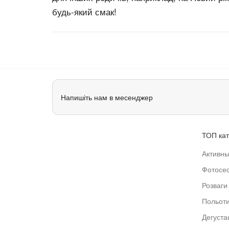
будь-який смак!
Напишіть нам в месенджер
ТОП кат
Активны
Фотосес
Розваги 
Польот
Дегустац