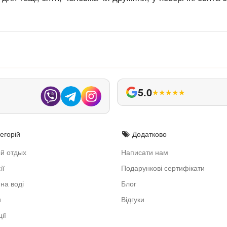
5.0
★
★
★
★
★
егорій
Додатково
й отдых
Написати нам
ії
Подарункові сертифікати
на воді
Блог
и
Відгуки
ії