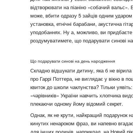
відтворювати на піаніно «собачий вальс». Б
може, вбити одразу 5 зайців одним ударом 
установка, етнічні барабани, акустична гіт
уподобаннях. Ну а, можливо, ви придбаєте 
роздумуватимете, що подарувати синові на
Що подарувати синові на день народження
Складно відшукати дитину, яка б не вірила 
про Гаррі Поттера, не виглядає у вікно в 
квиток до школи чаклунства? Тільки уявіть:
«чарівників» України навчить хлопчика вид
плекаючи одному йому відомий секрет.
Однак, як не крути, найкращий подарунок на
кинутих ненароком фраз, ви напевно вгадаєт
для інших родичів, наприклад, на Новий рік