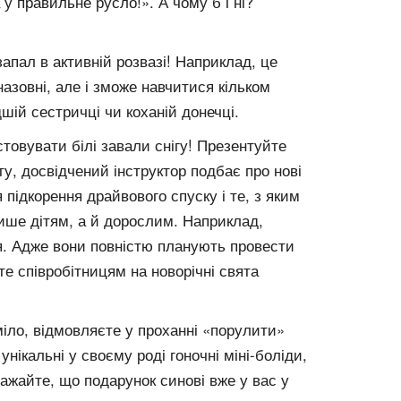
у правильне русло!». А чому б і ні?
апал в активній розвазі! Наприклад, це
азовні, але і зможе навчитися кільком
ій сестричці чи коханій донечці.
товувати білі завали снігу! Презентуйте
у, досвідчений інструктор подбає про нові
 підкорення драйвового спуску і те, з яким
ише дітям, а й дорослим. Наприклад,
ся. Адже вони повністю планують провести
йте співробітницям на новорічні свята
міло, відмовляєте у проханні «порулити»
ікальні у своєму роді гоночні міні-боліди,
важайте, що подарунок синові вже у вас у