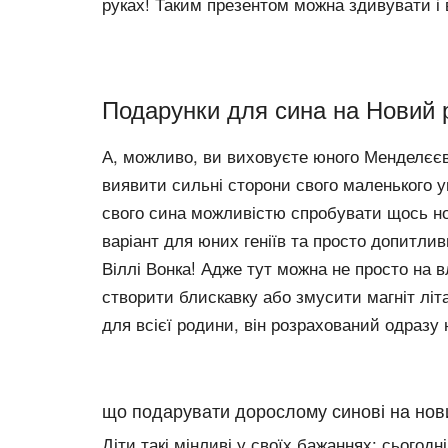
руках! Таким презентом можна здивувати і в
Подарунки для сина на Новий р
А, можливо, ви виховуєте юного Менделєєва
виявити сильні сторони свого маленького у
свого сина можливістю спробувати щось но
варіант для юних геніїв та просто допитли
Віллі Вонка! Адже тут можна не просто на в
створити блискавку або змусити магніт літ
для всієї родини, він розрахований одразу 
що подарувати дорослому синові на нови
Діти такі мінливі у своїх бажаннях: сьогодні