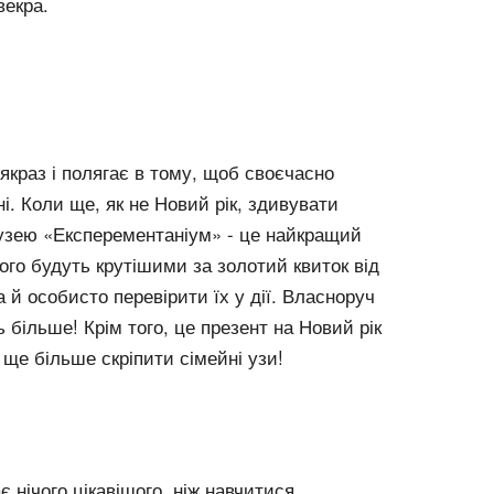
векра.
якраз і полягає в тому, щоб своєчасно
і. Коли ще, як не Новий рік, здивувати
музею «Експерементаніум» - це найкращий
ого будуть крутішими за золотий квиток від
 й особисто перевірити їх у дії. Власноруч
більше! Крім того, це презент на Новий рік
 ще більше скріпити сімейні узи!
є нічого цікавішого, ніж навчитися