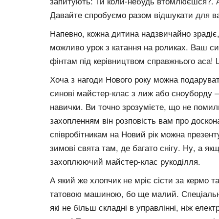
запитують: Ти коли-небудь втомлюєшся?. А б
Давайте спробуємо разом відшукати для ва
Напевно, кожна дитина надзвичайно зрадіє,
можливо урок з катання на роликах. Ваш син
фінтам під керівництвом справжнього аса! 
Хоча з нагоди Нового року можна подаруват
синові майстер-клас з лиж або сноуборду —
навички. Ви точно зрозумієте, що не помили
захопленням він розповість вам про доско
співробітникам на Новий рік можна презент
зимові свята там, де багато снігу. Ну, а як
захоплюючий майстер-клас рукоділля.
А який же хлопчик не мріє сісти за кермо 
татовою машиною, бо ще малий. Спеціально 
які не більш складні в управлінні, ніж еле