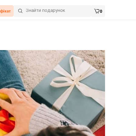
фікат
0