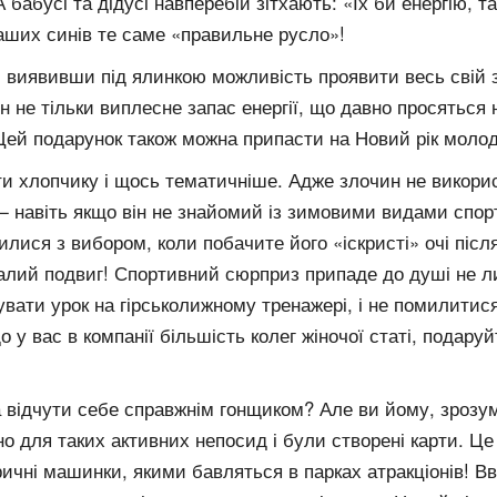
абусі та дідусі навперебій зітхають: «Їх би енергію, та 
ших синів те саме «правильне русло»!
 виявивши під ялинкою можливість проявити весь свій з
 не тільки виплесне запас енергії, що давно просяться н
Цей подарунок також можна припасти на Новий рік молодш
и хлопчику і щось тематичніше. Адже злочин не викорис
 навіть якщо він не знайомий із зимовими видами спорт
лися з вибором, коли побачите його «іскристі» очі після
налий подвиг! Спортивний сюрприз припаде до душі не л
увати урок на гірськолижному тренажері, і не помилити
що у вас в компанії більшість колег жіночої статі, подару
та відчути себе справжнім гонщиком? Але ви йому, зрозу
для таких активних непосид і були створені карти. Це ун
ктричні машинки, якими бавляться в парках атракціонів! В