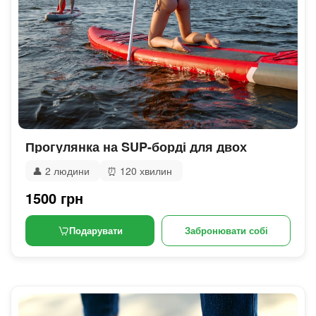
Прогулянка на SUP-борді для двох
👤
2 людини
⏰
120 хвилин
1500 грн
Подарувати
Забронювати собі