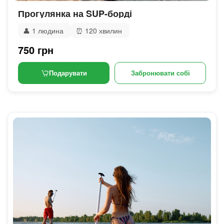
Прогулянка на SUP-борді
👤
1 людина
⏰
120 хвилин
750 грн
Подарувати
Забронювати собі