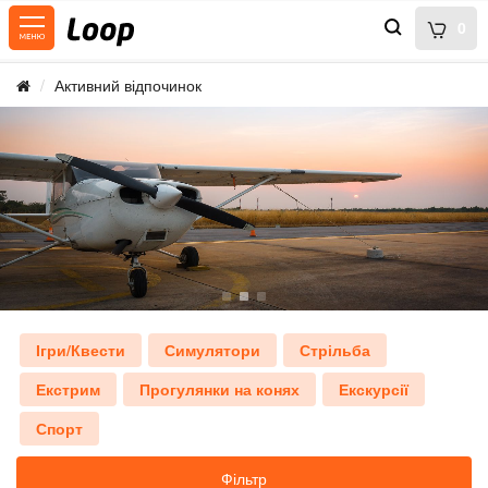
0
Активний відпочинок
Ігри/Квести
Симулятори
Стрільба
Екстрим
Прогулянки на конях
Екскурсії
Спорт
Фільтр