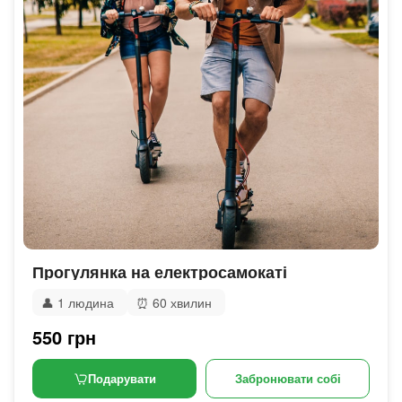
Прогулянка на електросамокаті
👤
1 людина
⏰
60 хвилин
550 грн
Подарувати
Забронювати собі