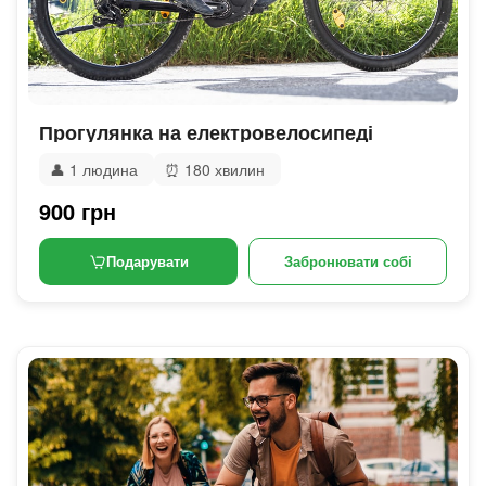
Прогулянка на електровелосипеді
👤
1 людина
⏰
180 хвилин
900 грн
Подарувати
Забронювати собі