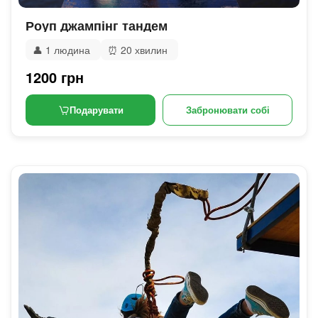
Роуп джампінг тандем
👤
1 людина
⏰
20 хвилин
1200 грн
Подарувати
Забронювати собі