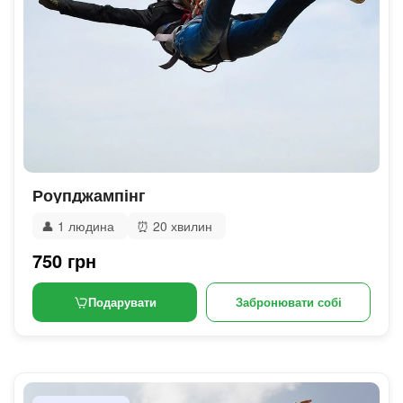
Роупджампінг
👤
1 людина
⏰
20 хвилин
750 грн
Подарувати
Забронювати собі