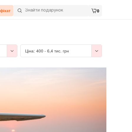
фікат
0
Ціна:
400
-
6,4 тис.
грн