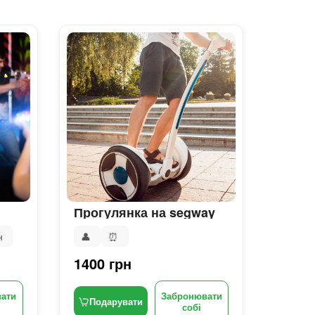
Прогулянка на segway
н
👤
⏰
1400 грн
ати
Забронювати
Подарувати
собі