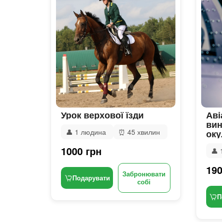
Урок верхової їзди
Аві
вин
👤
1 людина
⏰
45 хвилин
оку
1000 грн
👤
190
Забронювати
Подарувати
собі
П