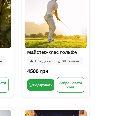
Майстер-клас гольфу
ин
👤
1 людина
⏰
60 хвилин
4500 грн
ати
Забронювати
Подарувати
собі