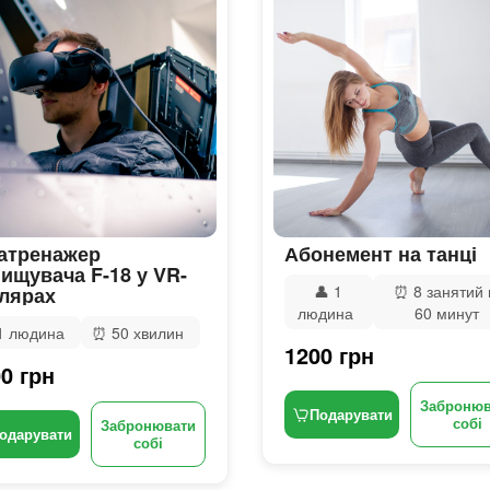
атренажер
Абонемент на танці
ищувача F-18 у VR-
👤
1
⏰
8 занятий 
лярах
людина
60 минут
1 людина
⏰
50 хвилин
1200 грн
0 грн
Забронюв
Подарувати
собі
Забронювати
одарувати
собі