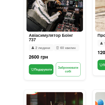
Авіасимулятор Боінг
Про
737
👤
👤
2 людини
⏰
60 хвилин
120
2600 грн
П
Забронювати
Подарувати
собі