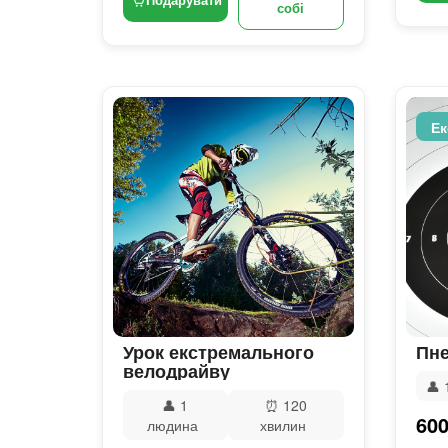
собі
Ек
Урок екстремального
Пне
велодрайву
👤
👤
1
⏰
120
600
людина
хвилин