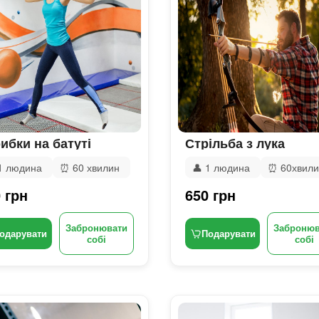
ибки на батуті
Стрільба з лука
1 людина
⏰
60 хвилин
👤
1 людина
⏰
60хвил
 грн
650 грн
Забронювати
Забронюв
одарувати
Подарувати
собі
собі