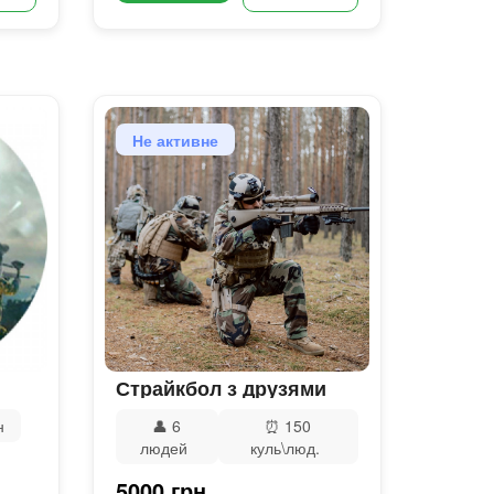
Не активне
Страйкбол з друзями
н
👤
6
⏰
150
людей
куль\люд.
5000 грн