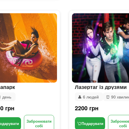
апарк
Лазертаг із друзями
1 день
👤
6 людей
⏰
90 хвили
0 грн
2200 грн
Забронювати
Забронюв
одарувати
Подарувати
собі
собі