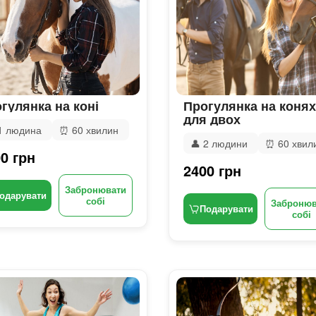
гулянка на коні
Прогулянка на конях
для двох
1 людина
⏰
60 хвилин
👤
2 людини
⏰
60 хвил
0 грн
2400 грн
Забронювати
одарувати
собі
Забронюв
Подарувати
собі