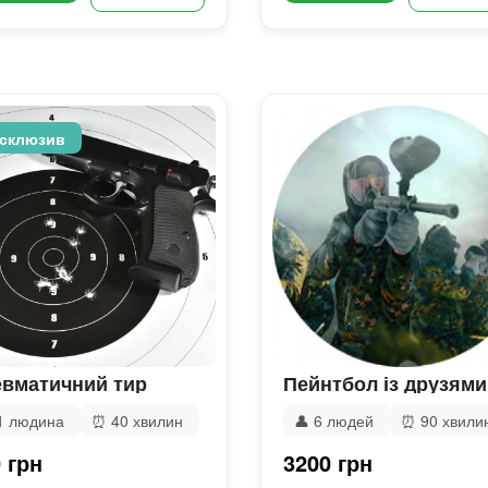
склюзив
вматичний тир
Пейнтбол із друзями
1 людина
⏰
40 хвилин
👤
6 людей
⏰
90 хвили
 грн
3200 грн