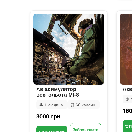
Авіасимулятор
Акв
вертольота МІ-8
⏰
👤
1 людина
⏰
60 хвилин
160
3000 грн
П
Забронювати
Подарувати