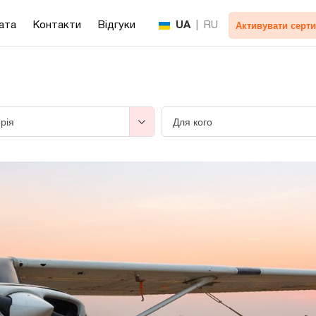
Активувати серти
ата
Контакти
Відгуки
UA
|
RU
рія
Для кого