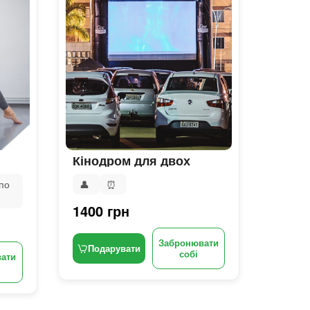
Кінодром для двох
по
👤
⏰
1400 грн
Забронювати
Подарувати
собі
ати