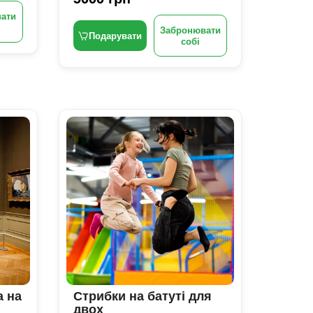
ати
Забронювати
Подарувати
собі
а на
Стрибки на батуті для
двох