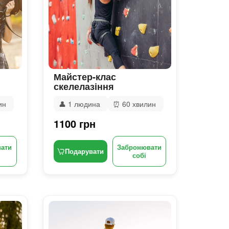
Майстер-клас
скелелазіння
ин
👤
1 людина
⏰
60 хвилин
1100 грн
ати
Забронювати
Подарувати
собі