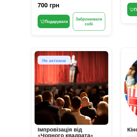
700 грн
П
Забронювати
Подарувати
собі
Не активне
Імпровізація від
Кін
«Чорного квадрата»