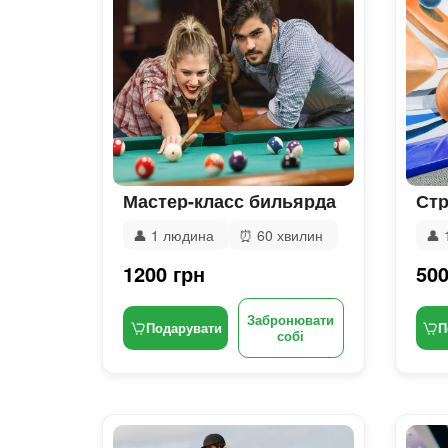
Мастер-класс бильярда
Стр
👤
1 людина
⏰
60 хвилин
👤
1200 грн
500
Забронювати
Подарувати
П
собі