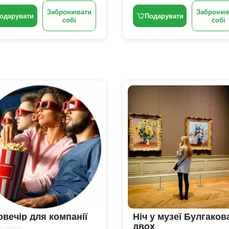
Забронювати
Забронюв
одарувати
Подарувати
собі
собі
овечір для компанії
Ніч у музеї Булгаков
двох