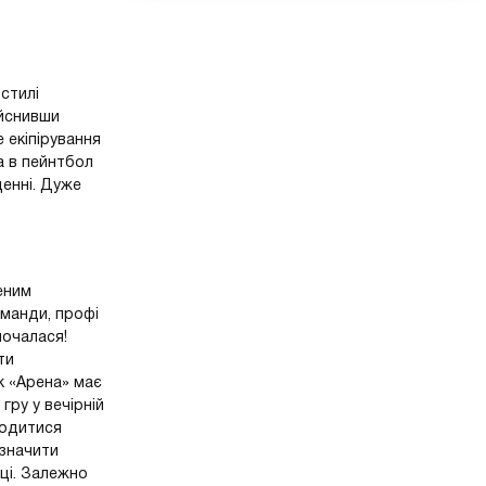
стилі
ійснивши
 екіпірування
а в пейнтбол
щенні. Дуже
еним
оманди, профі
почалася!
ти
к «Арена» має
ру у вечірній
лодитися
изначити
ці. Залежно