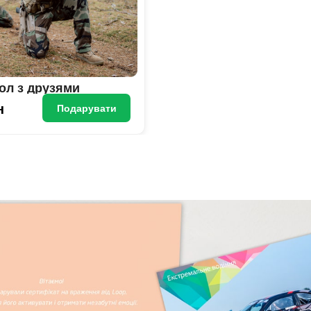
ол з друзями
н
Подарувати