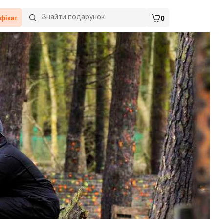
фікат
0