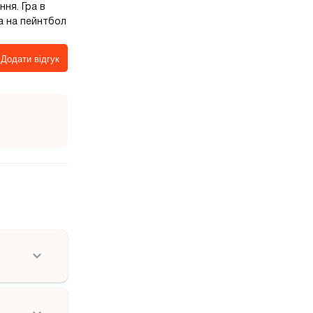
ня. Гра в
а на пейнтбол
Додати відгук