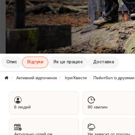
Опис
Відгуки
Як це працює
Доставка
Активний відпочинок
Ігри/Квести
Пейнтбол із друзями
6 людей
90 хвилин
Актуально цілий рік
Не зависит от погоды