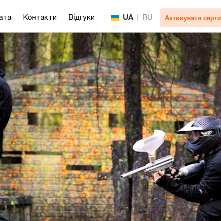
Активувати серти
ата
Контакти
Відгуки
UA
|
RU