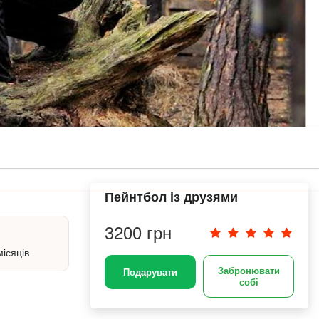
Пейнтбол із друзями
3200 грн
місяців
Забронювати
Подарувати
собі