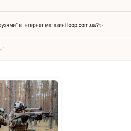
рузями" в інтернет магазині loop.com.ua?✨
 ✅