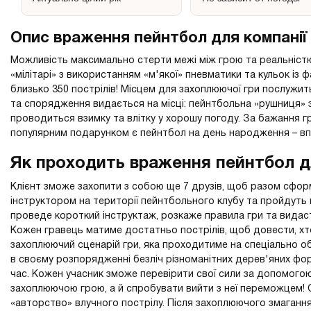
Опис враження пейнтбол для компанії
Можливість максимально стерти межі між грою та реальністю,
«мілітарі» з використанням «м'якої» пневматики та кульок із
близько 350 пострілів! Місцем для захоплюючої гри послужит
та спорядження видається на місці: пейнтбольна «рушниця» з
проводиться взимку та влітку у хорошу погоду. За бажання г
популярним подарунком є пейнтбол на день народження – впе
Як проходить враження пейнтбол д
Клієнт зможе захопити з собою ще 7 друзів, щоб разом сформ
інструктором на території пейнтбольного клубу та пройдуть н
проведе короткий інструктаж, розкаже правила гри та видаст
Кожен гравець матиме достатньо пострілів, щоб довести, хт
захоплюючий сценарій гри, яка проходитиме на спеціально об
в своєму розпорядженні безліч різноманітних дерев'яних фор
час. Кожен учасник зможе перевірити свої сили за допомогою
захоплюючою грою, а й спробувати вийти з неї переможцем! 
«авторство» влучного пострілу. Після захоплюючого змаганн