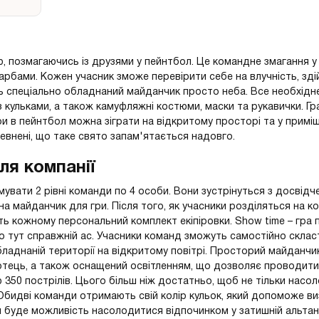
 позмагаючись із друзями у пейнтбол. Це командне змагання у 
 фарбами. Кожен учасник зможе перевірити себе на влучність, зд
ь спеціально обладнаний майданчик просто неба. Все необхідне
 кульками, а також камуфляжні костюми, маски та рукавички. Гр
ри в пейнтбол можна зіграти на відкритому просторі та у примі
внені, що таке свято запам'ятається надовго.
ля компанії
увати 2 рівні команди по 4 особи. Вони зустрінуться з досвідч
а майданчик для гри. Після того, як учасники розділяться на к
ь кожному персональний комплект екіпіровки. Show time – гра 
о тут справжній ас. Учасники команд зможуть самостійно склас
ладнаній території на відкритому повітрі. Просторий майданчи
тець, а також оснащений освітленням, що дозволяє проводити г
 350 пострілів. Цього більш ніж достатньо, щоб не тільки насо
Обидві команди отримають свій колір кульок, який допоможе в
я буде можливість насолодитися відпочинком у затишній альтан