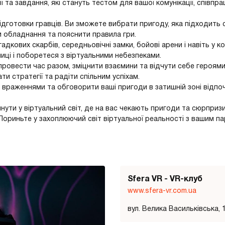
 та завдання, які стануть тестом для вашої комунікації, співпрац
підготовки гравців. Ви зможете вибрати пригоду, яка підходить 
и обладнання та пояснити правила гри.
адкових скарбів, середньовічні замки, бойові арени і навіть у ко
ниці і поборетеся з віртуальними небезпеками.
 провести час разом, зміцнити взаємини та відчути себе героями
и стратегії та радіти спільним успіхам.
враженнями та обговорити ваші пригоди в затишній зоні відпоч
инути у віртуальний світ, де на вас чекають пригоди та сюрпризи
. Пориньте у захоплюючий світ віртуальної реальності з вашим п
Sfera VR - VR-клуб
www.sfera-vr.com.ua
вул. Велика Васильківська, 