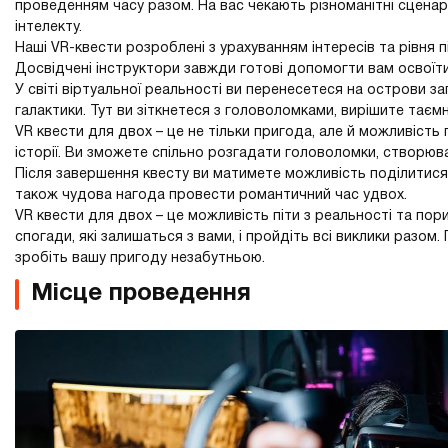
проведенням часу разом. На вас чекають різноманітні сценарії
інтелекту.
Наші VR-квести розроблені з урахуванням інтересів та рівня 
Досвідчені інструктори завжди готові допомогти вам освоїт
У світі віртуальної реальності ви перенесетеся на острови заг
галактики. Тут ви зіткнетеся з головоломками, вирішите таєм
VR квести для двох – це не тільки пригода, але й можливість
історії. Ви зможете спільно розгадати головоломки, створюват
Після завершення квесту ви матимете можливість поділитися 
також чудова нагода провести романтичний час удвох.
VR квести для двох – це можливість піти з реальності та пор
спогади, які залишаться з вами, і пройдіть всі виклики разом
зробіть вашу пригоду незабутньою.
Місце проведення