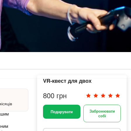
VR-квест для двох
800 грн
місяців
Забронювати
Подарувати
ашим
собі
вним