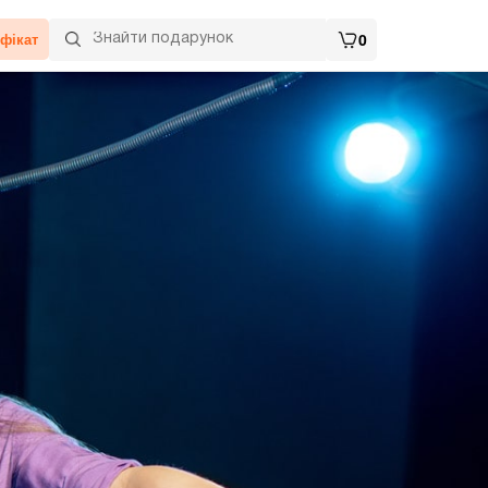
фікат
0