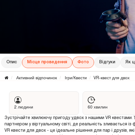
Опис
Місце проведення
Фото
Відгуки
Як 
Активний відпочинок
Ігри/Квести
VR-квест для двох
2 людини
60 хвилин
Зустрічайте хвилюючу пригоду удвох з нашими VR квестами. 
партнером у віртуальному світі, де реальність зливається із 
VR квести для двох - це ідеальне рішення для пар і друзів,