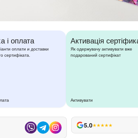
а і оплата
Активація сертіфик
ріанти оплати и доставки
Як одержувачу активувати вже
о сертифіката.
подарований сертифікат
плата
Активувати
5.0
★
★
★
★
★