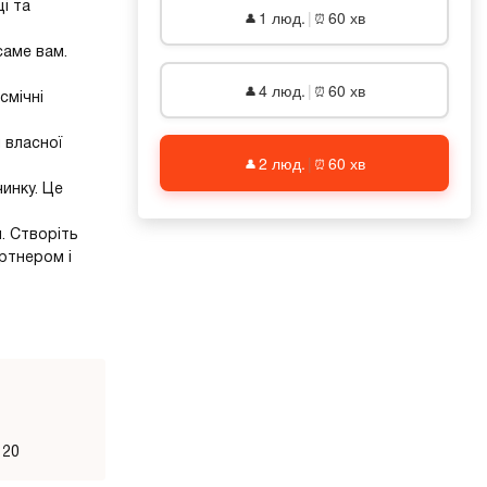
і та
1 люд.
|
60 хв
👤
⏰
саме вам.
4 люд.
|
60 хв
👤
⏰
смічні
 власної
2 люд.
|
60 хв
👤
⏰
инку. Це
. Створіть
артнером і
120