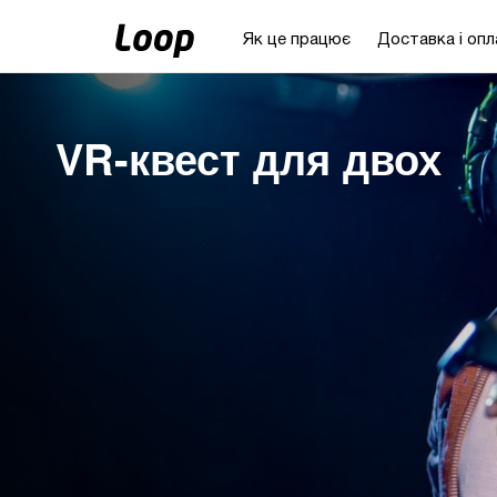
Як це працює
Доставка і опл
VR-квест для двох