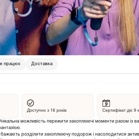
це працює
Доставка
Доступно з 16 років
Сертифікат діє 9 
Унікальна можливість пережити захоплюючі моменти разом із в
фантазією.
 які бажають розділити захоплюючу подорож і насолодитися акти