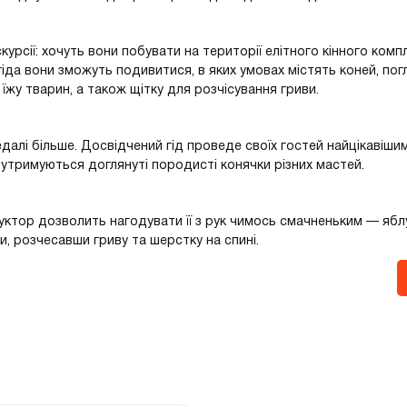
сії: хочуть вони побувати на території елітного кінного комп
гіда вони зможуть подивитися, в яких умовах містять коней, погл
жу тварин, а також щітку для розчісування гриви.
далі більше. Досвідчений гід проведе своїх гостей найцікавішим
де утримуються доглянуті породисті конячки різних мастей.
руктор дозволить нагодувати її з рук чимось смачненьким — яб
, розчесавши гриву та шерстку на спині.