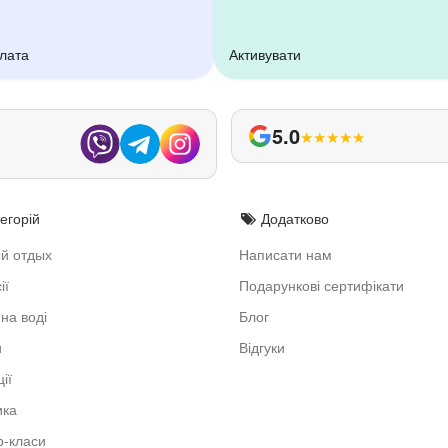
плата
Активувати
5.0
★
★
★
★
★
егорій
Додатково
й отдых
Написати нам
ії
Подарункові сертифікати
на воді
Блог
и
Відгуки
ії
ика
-класи