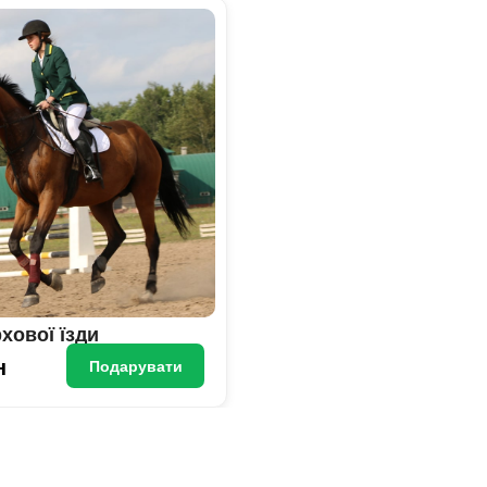
хової їзди
н
Подарувати