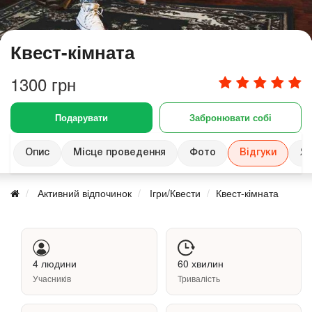
Квест-кімната
1300 грн
Подарувати
Забронювати собі
Опис
Місце проведення
Фото
Відгуки
Як
Активний відпочинок
Ігри/Квести
Квест-кімната
4 людини
60 хвилин
Учасників
Тривалість