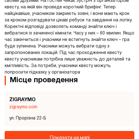
своїми друзями. На гостей чекає зустріч з організатором
квесту, на якій він проведе короткий брифінг. Тепер
найцікавіше, учасником закриють зовні, і вони мають крок
за кроком розгадувати цікаві ребуси та завдання на логіку.
Коректні відповіді дозволять команді знайти ключ і
вибратися із зачиненої кімнати. Часу у них – 60 хвилин. Якщо
час закінчиться і учасники не встигнуть знайти ключ – гра
буде зупинена. Учасники можуть вибрати одну з
запропонованих локацій. Під час проходження квесту
квесту учасникам потрібна лише уважність до деталей та
кмітливість. За потреби, учасники квесту можуть
попросити підказку у організатора
Місце проведення
ZIGRAYMO
zigraymo.com
ул. Прорізна 22-Б
Показати на мапі