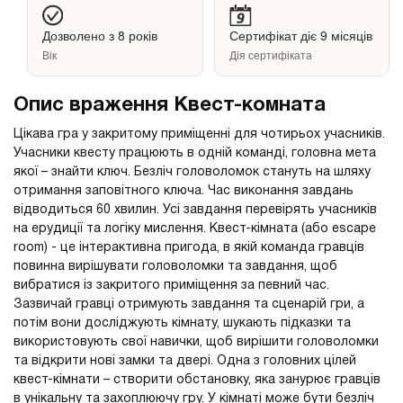
Дозволено з 8 років
Сертифікат діє 9 місяців
Вік
Дія сертифіката
Опис враження Квест-комната
Цікава гра у закритому приміщенні для чотирьох учасників.
Учасники квесту працюють в одній команді, головна мета
якої – знайти ключ. Безліч головоломок стануть на шляху
отримання заповітного ключа. Час виконання завдань
відводиться 60 хвилин. Усі завдання перевірять учасників
на ерудиції та логіку мислення. Квест-кімната (або escape
room) - це інтерактивна пригода, в якій команда гравців
повинна вирішувати головоломки та завдання, щоб
вибратися із закритого приміщення за певний час.
Зазвичай гравці отримують завдання та сценарій гри, а
потім вони досліджують кімнату, шукають підказки та
використовують свої навички, щоб вирішити головоломки
та відкрити нові замки та двері. Одна з головних цілей
квест-кімнати – створити обстановку, яка занурює гравців
в унікальну та захоплюючу гру. У кімнаті може бути безліч