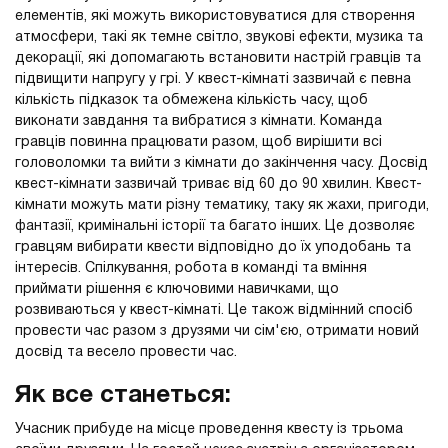
елементів, які можуть використовуватися для створення
атмосфери, такі як темне світло, звукові ефекти, музика та
декорації, які допомагають встановити настрій гравців та
підвищити напругу у грі. У квест-кімнаті зазвичай є певна
кількість підказок та обмежена кількість часу, щоб
виконати завдання та вибратися з кімнати. Команда
гравців повинна працювати разом, щоб вирішити всі
головоломки та вийти з кімнати до закінчення часу. Досвід
квест-кімнати зазвичай триває від 60 до 90 хвилин. Квест-
кімнати можуть мати різну тематику, таку як жахи, пригоди,
фантазії, кримінальні історії та багато інших. Це дозволяє
гравцям вибирати квести відповідно до їх уподобань та
інтересів. Спілкування, робота в команді та вміння
приймати рішення є ключовими навичками, що
розвиваються у квест-кімнаті. Це також відмінний спосіб
провести час разом з друзями чи сім'єю, отримати новий
досвід та весело провести час.
Як все станеться:
Учасник прибуде на місце проведення квесту із трьома